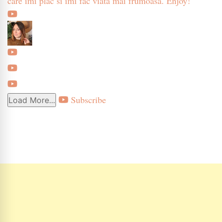
care imi plac si imi fac viata mai frumoasa. Enjoy!
Subscribe
Load More...