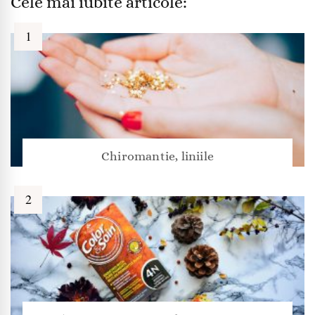
Cele mai iubite articole:
Chiromantie, liniile