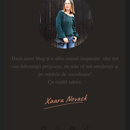
Dacă acest blog ți-a adus puțină inspirație, idei noi
sau informații prețioase, nu uita să mă urmărești și
pe rețelele de socializare!
Cu multă iubire,
Xaara Novack