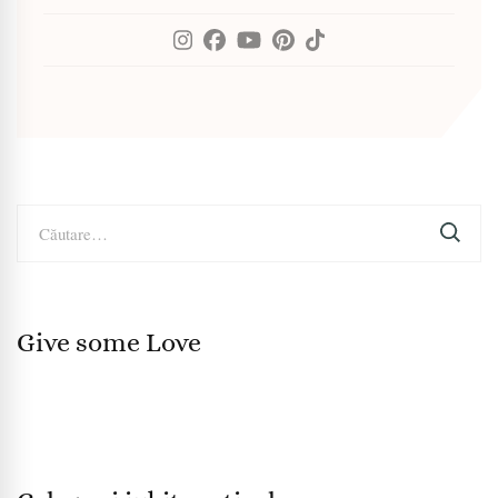
Caută
după:
Give some Love