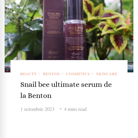
BEAUTY
BENTON
COSMETICS
SKINCARE
Snail bee ultimate serum de
la Benton
1 octombrie 2023
4 mins read