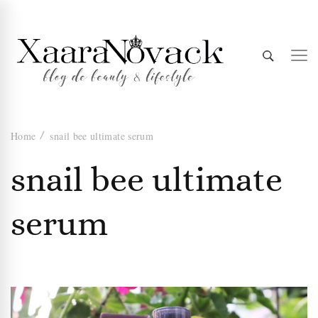
Xaara
blog de beauty & lifestyle
Home
snail bee ultimate serum
Novack
snail bee ultimate
serum