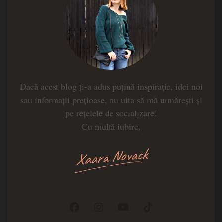
Dacă acest blog ți-a adus puțină inspirație, idei noi
sau informații prețioase, nu uita să mă urmărești și
pe rețelele de socializare!
Cu multă iubire,
Xaara Novack