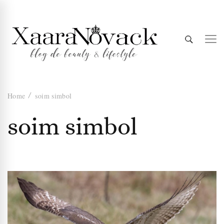
Xaara
blog de beauty & lifestyle
Home
soim simbol
Novack
soim simbol