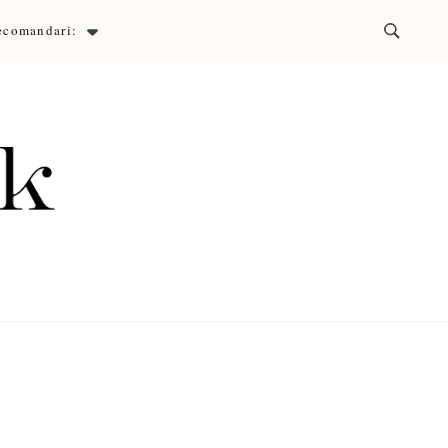
ecomandari:
ck