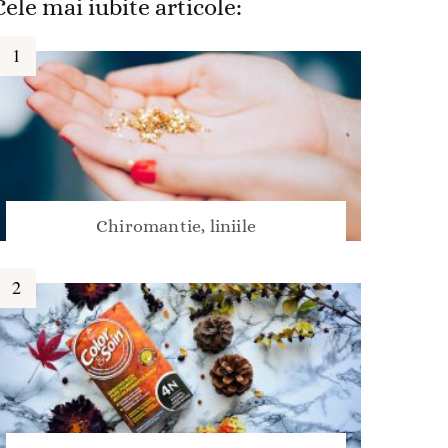
Cele mai iubite articole:
Chiromantie, liniile