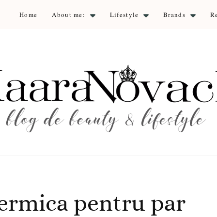
Home
About me:
Lifestyle
Brands
R
aara Nova
auty & lifestyle
termica pentru par