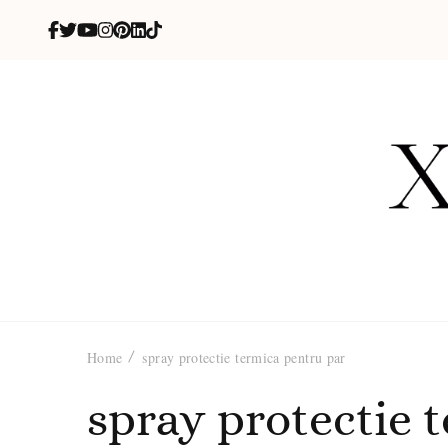
X
blog de be
Home
spray protectie termica pentru par
spray protectie 