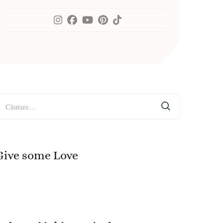
aută
upă:
Give some Love