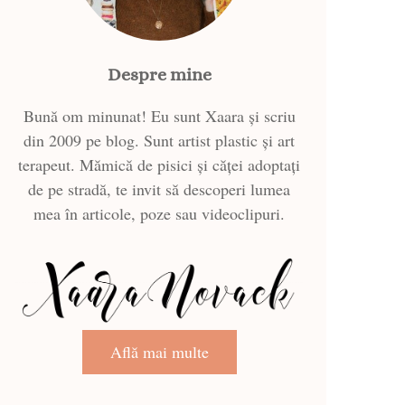
Despre mine
Bună om minunat! Eu sunt Xaara și scriu
din 2009 pe blog. Sunt artist plastic și art
terapeut. Mămică de pisici și căței adoptați
de pe stradă, te invit să descoperi lumea
mea în articole, poze sau videoclipuri.
Află mai multe