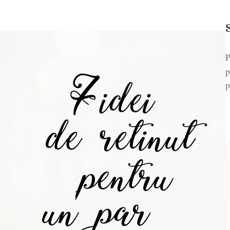
P
p
p