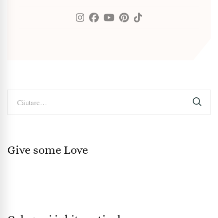
Caută
după:
Give some Love