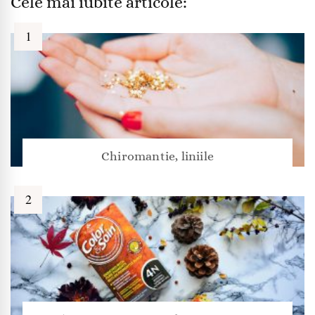
Cele mai iubite articole:
Chiromantie, liniile