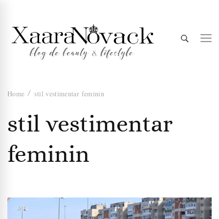
Xaara
blog de beauty & lifestyle
Home
stil vestimentar feminin
Novack
stil vestimentar
feminin