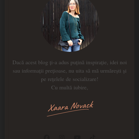
Dacă acest blog ți-a adus puțină inspirație, idei noi
sau informații prețioase, nu uita să mă urmărești și
pe rețelele de socializare!
Cu multă iubire,
Xaara Novack