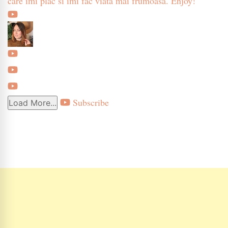
care imi plac si imi fac viata mai frumoasa. Enjoy!
Subscribe
Load More...