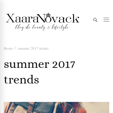
Xaara
blog de beauty & lifestyle
Home
summer 2017 trends
Novack
summer 2017
trends