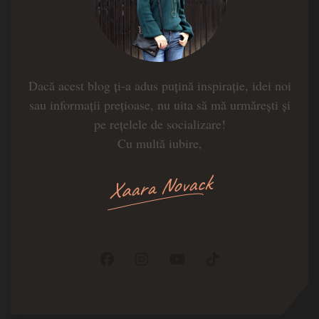
Dacă acest blog ți-a adus puțină inspirație, idei noi
sau informații prețioase, nu uita să mă urmărești și
pe rețelele de socializare!
Cu multă iubire,
Xaara Novack