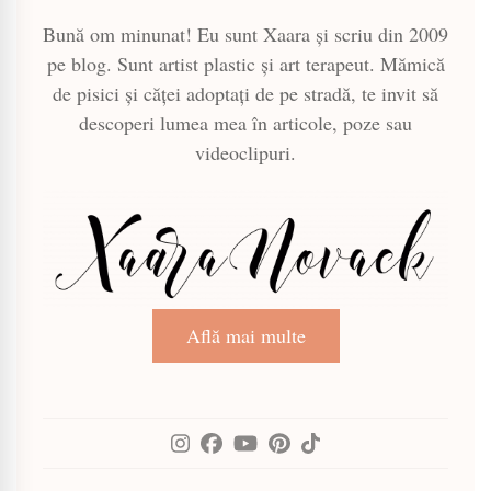
Bună om minunat! Eu sunt Xaara și scriu din 2009
pe blog. Sunt artist plastic și art terapeut. Mămică
de pisici și căței adoptați de pe stradă, te invit să
descoperi lumea mea în articole, poze sau
videoclipuri.
Află mai multe