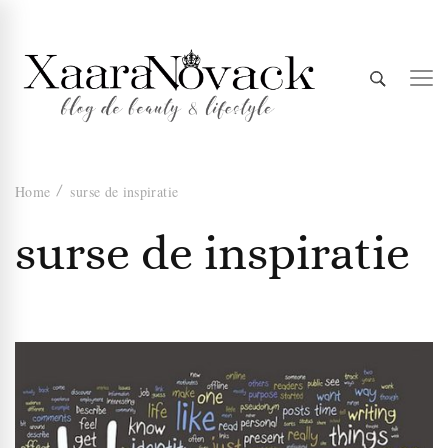
Xaara
blog de beauty & lifestyle
Home
surse de inspiratie
Novack
surse de inspiratie