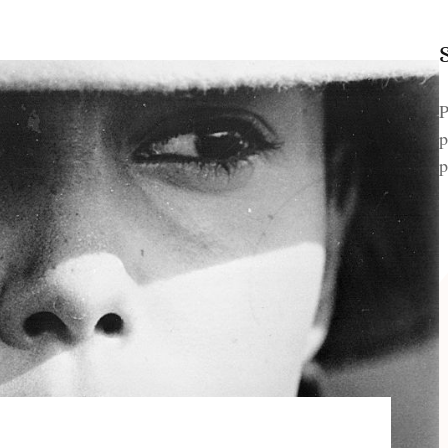
P
p
p