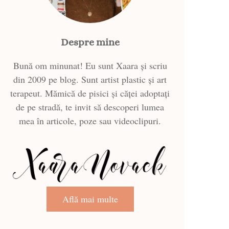
Despre mine
Bună om minunat! Eu sunt Xaara și scriu
din 2009 pe blog. Sunt artist plastic și art
terapeut. Mămică de pisici și căței adoptați
de pe stradă, te invit să descoperi lumea
mea în articole, poze sau videoclipuri.
Află mai multe