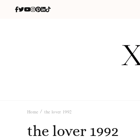
X
blog de be
Home
the lover 1992
the lover 1992