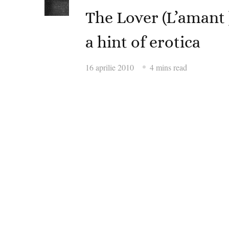
The Lover (L’amant 
a hint of erotica
16 aprilie 2010
4 mins read