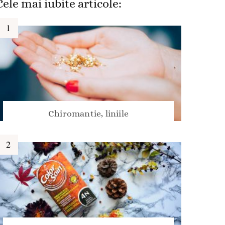
Cele mai iubite articole:
Chiromantie, liniile