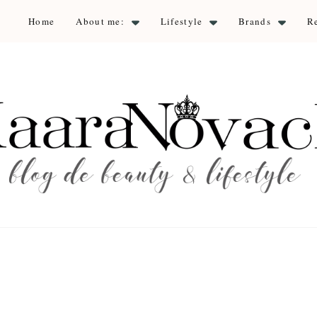
Home
About me:
Lifestyle
Brands
R
aara Nova
auty & lifestyle