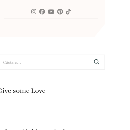
aută
upă:
Give some Love