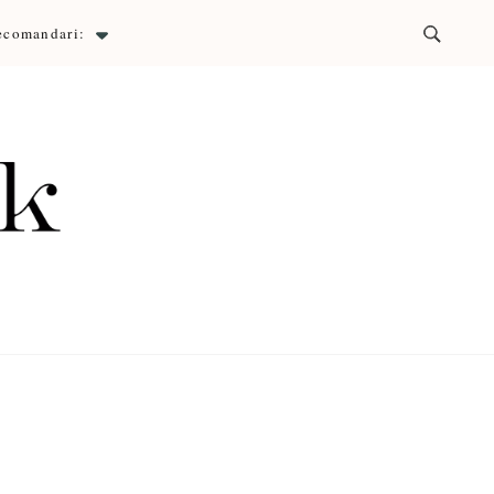
ecomandari:
ck