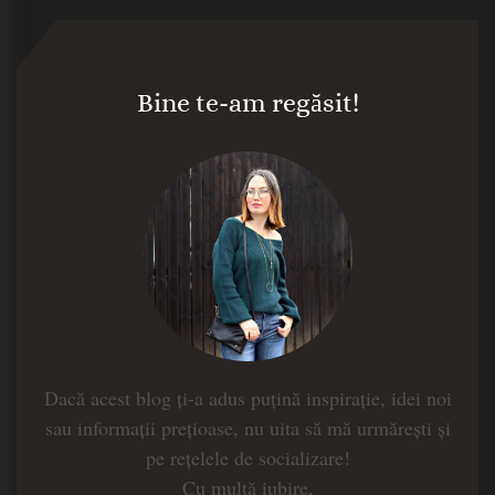
Bine te-am regăsit!
Dacă acest blog ți-a adus puțină inspirație, idei noi
sau informații prețioase, nu uita să mă urmărești și
pe rețelele de socializare!
Cu multă iubire,