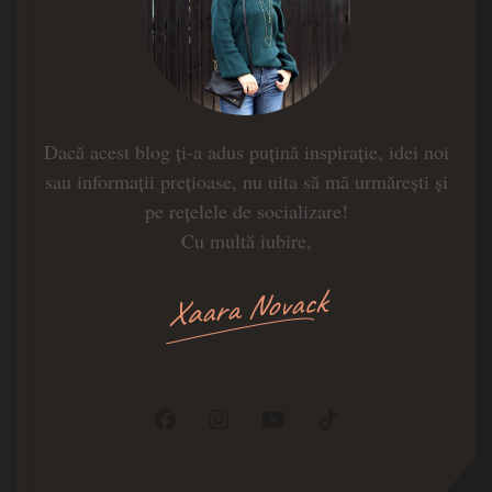
Dacă acest blog ți-a adus puțină inspirație, idei noi
sau informații prețioase, nu uita să mă urmărești și
pe rețelele de socializare!
Cu multă iubire,
Xaara Novack