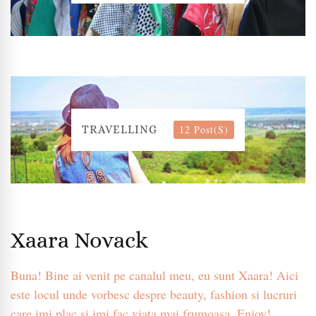
12 Post(s)
TRAVELLING
Xaara Novack
Buna! Bine ai venit pe canalul meu, eu sunt Xaara! Aici
este locul unde vorbesc despre beauty, fashion si lucruri
care imi plac si imi fac viata mai frumoasa. Enjoy!