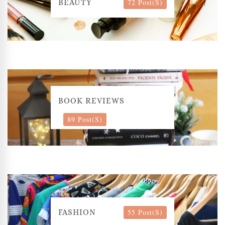
72 Post(s)
BEAUTY
BOOK REVIEWS
89 Post(s)
55 Post(s)
FASHION