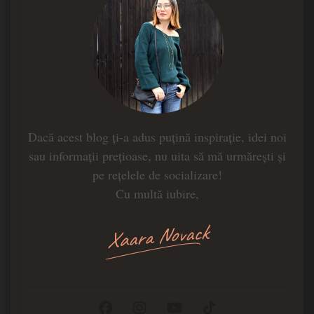
Dacă acest blog ți-a adus puțină inspirație, idei noi
sau informații prețioase, nu uita să mă urmărești și
pe rețelele de socializare!
Cu multă iubire,
Xaara Novack