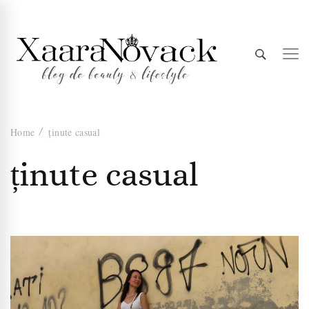
Xaara
blog de beauty & lifestyle
Home
ținute casual
Novack
ținute casual