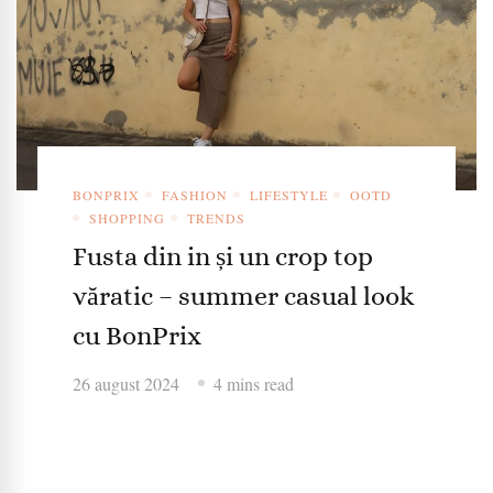
BONPRIX
FASHION
LIFESTYLE
OOTD
SHOPPING
TRENDS
Fusta din in și un crop top
văratic – summer casual look
cu BonPrix
26 august 2024
4 mins read