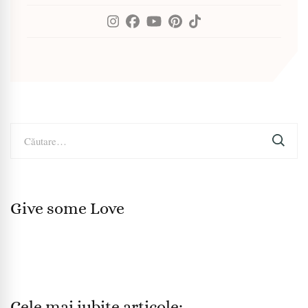
Caută
după:
Give some Love
Cele mai iubite articole: