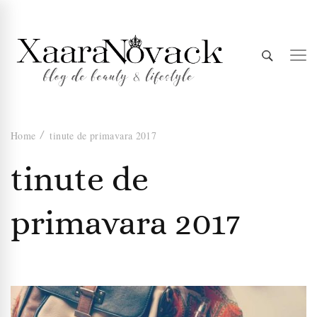
Xaara
blog de beauty & lifestyle
Home
tinute de primavara 2017
Novack
tinute de
primavara 2017