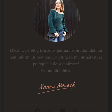
Dacă acest blog ți-a adus puțină inspirație, idei noi
sau informații prețioase, nu uita să mă urmărești și
pe rețelele de socializare!
Cu multă iubire,
Xaara Novack