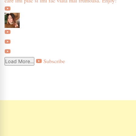
care imi plac si imi fac viata mai frumoasa. Enjoy!
Subscribe
Load More...