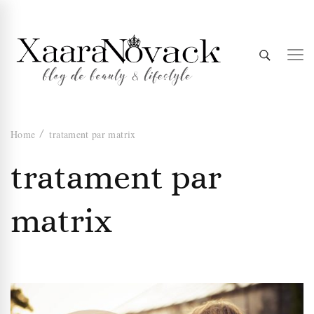
Xaara
blog de beauty & lifestyle
Home
tratament par matrix
Novack
tratament par
matrix