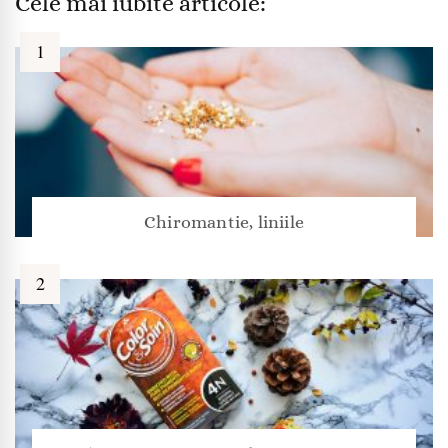
Cele mai iubite articole:
Chiromantie, liniile