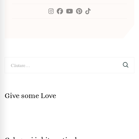
Caută
după:
Give some Love