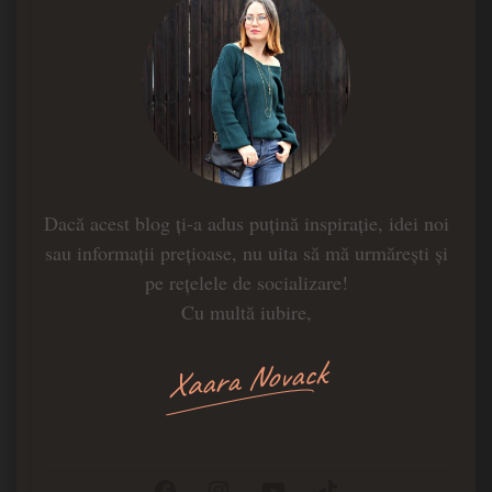
Dacă acest blog ți-a adus puțină inspirație, idei noi
sau informații prețioase, nu uita să mă urmărești și
pe rețelele de socializare!
Cu multă iubire,
Xaara Novack