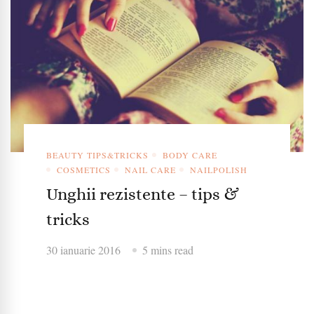
BEAUTY TIPS&TRICKS
BODY CARE
COSMETICS
NAIL CARE
NAILPOLISH
Unghii rezistente – tips &
tricks
30 ianuarie 2016
5 mins read