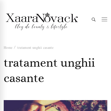
Xaara
blog de beauty & lifestyle
Home
tratament unghii casante
Novack
tratament unghii
casante