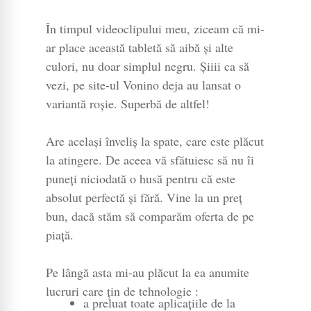
În timpul videoclipului meu, ziceam că mi-
ar place această tabletă să aibă și alte
culori, nu doar simplul negru. Șiiii ca să
vezi, pe site-ul Vonino deja au lansat o
variantă roșie. Superbă de altfel!
Are același înveliș la spate, care este plăcut
la atingere. De aceea vă sfătuiesc să nu îi
puneți niciodată o husă pentru că este
absolut perfectă și fără. Vine la un preț
bun, dacă stăm să comparăm oferta de pe
piață.
Pe lângă asta mi-au plăcut la ea anumite
lucruri care țin de tehnologie :
a preluat toate aplicațiile de la