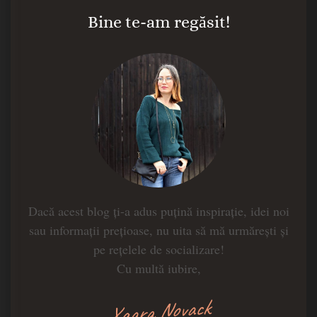
Bine te-am regăsit!
Dacă acest blog ți-a adus puțină inspirație, idei noi
sau informații prețioase, nu uita să mă urmărești și
pe rețelele de socializare!
Cu multă iubire,
Xaara Novack