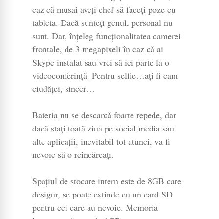
caz că musai aveți chef să faceți poze cu
tableta. Dacă sunteți genul, personal nu
sunt. Dar, înțeleg funcționalitatea camerei
frontale, de 3 megapixeli în caz că ai
Skype instalat sau vrei să iei parte la o
videoconferință. Pentru selfie…ați fi cam
ciudăței, sincer…
Bateria nu se descarcă foarte repede, dar
dacă stați toată ziua pe social media sau
alte aplicații, inevitabil tot atunci, va fi
nevoie să o reîncărcați.
Spațiul de stocare intern este de 8GB care
desigur, se poate extinde cu un card SD
pentru cei care au nevoie. Memoria