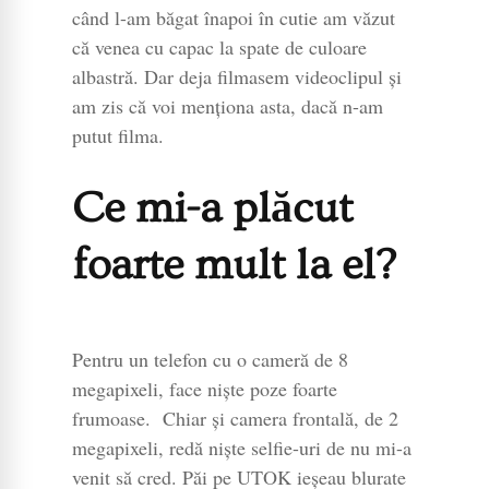
când l-am băgat înapoi în cutie am văzut
că venea cu capac la spate de culoare
albastră. Dar deja filmasem videoclipul și
am zis că voi menționa asta, dacă n-am
putut filma.
Ce mi-a plăcut
foarte mult la el?
Pentru un telefon cu o cameră de 8
megapixeli, face niște poze foarte
frumoase. Chiar și camera frontală, de 2
megapixeli, redă niște selfie-uri de nu mi-a
venit să cred. Păi pe UTOK ieșeau blurate