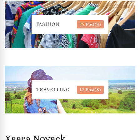
55 Post(s)
FASHION
12 Post(s)
TRAVELLING
Xaara Novack