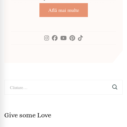
Află mai multe
Caută
după:
Give some Love