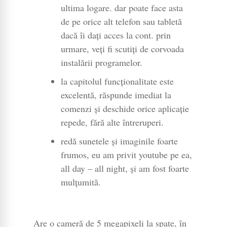
ultima logare. dar poate face asta
de pe orice alt telefon sau tabletă
dacă îi dați acces la cont. prin
urmare, veți fi scutiți de corvoada
instalării programelor.
la capitolul funcționalitate este
excelentă, răspunde imediat la
comenzi și deschide orice aplicație
repede, fără alte întreruperi.
redă sunetele și imaginile foarte
frumos, eu am privit youtube pe ea,
all day – all night, și am fost foarte
mulțumită.
Are o cameră de 5 megapixeli la spate, în