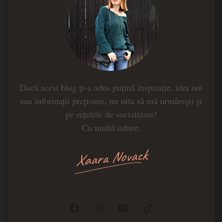
Dacă acest blog ți-a adus puțină inspirație, idei noi
sau informații prețioase, nu uita să mă urmărești și
pe rețelele de socializare!
Cu multă iubire,
Xaara Novack