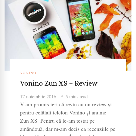
VONINO
Vonino Zun XS – Review
17 noiembrie 2016
5 mins read
V-am promis ieri că revin cu un review și
pentru celălalt telefon Vonino și anume
Zun XS. Pentru că le-am testat pe
amândouă, dar m-am decis ca recenziile pe