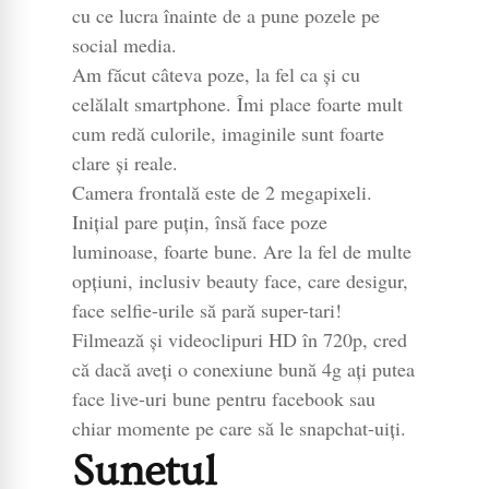
cu ce lucra înainte de a pune pozele pe
social media.
Am făcut câteva poze, la fel ca și cu
celălalt smartphone. Îmi place foarte mult
cum redă culorile, imaginile sunt foarte
clare și reale.
Camera frontală este de 2 megapixeli.
Inițial pare puțin, însă face poze
luminoase, foarte bune. Are la fel de multe
opțiuni, inclusiv beauty face, care desigur,
face selfie-urile să pară super-tari!
Filmează și videoclipuri HD în 720p, cred
că dacă aveți o conexiune bună 4g ați putea
face live-uri bune pentru facebook sau
chiar momente pe care să le snapchat-uiți.
Sunetul