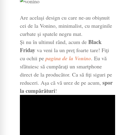
Are același design cu care ne-au obișnuit
cei de la Vonino, minimalist, cu marginile
curbate și spatele negru mat.
Black
Și nu în ultimul rând, acum de
Friday
va veni la un preț foarte tare! Fiți
cu ochii pe
pagina de la Vonino
. Eu vă
sfătuiesc să cumpărați un smartphone
direct de la producător. Ca să fiți siguri pe
spor
reduceri. Așa că vă urez de pe acum,
la cumpărături
!