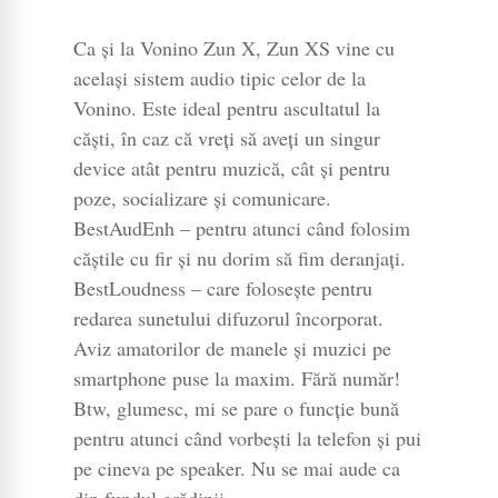
Ca și la Vonino Zun X, Zun XS vine cu
același sistem audio tipic celor de la
Vonino. Este ideal pentru ascultatul la
căști, în caz că vreți să aveți un singur
device atât pentru muzică, cât și pentru
poze, socializare și comunicare.
BestAudEnh – pentru atunci când folosim
căștile cu fir și nu dorim să fim deranjați.
BestLoudness – care folosește pentru
redarea sunetului difuzorul încorporat.
Aviz amatorilor de manele și muzici pe
smartphone puse la maxim. Fără număr!
Btw, glumesc, mi se pare o funcție bună
pentru atunci când vorbești la telefon și pui
pe cineva pe speaker. Nu se mai aude ca
din fundul grădinii.