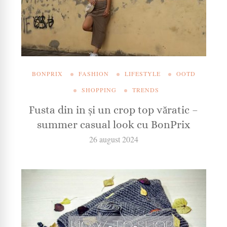
BONPRIX
FASHION
LIFESTYLE
OOTD
SHOPPING
TRENDS
Fusta din in și un crop top văratic –
summer casual look cu BonPrix
26 august 2024