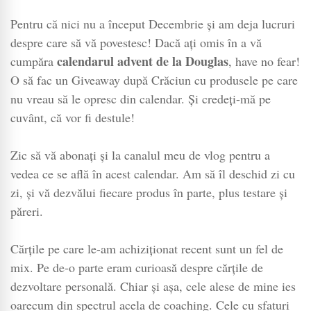
Pentru că nici nu a început Decembrie și am deja lucruri
despre care să vă povestesc! Dacă ați omis în a vă
calendarul advent de la Douglas
cumpăra
, have no fear!
O să fac un Giveaway după Crăciun cu produsele pe care
nu vreau să le opresc din calendar. Și credeți-mă pe
cuvânt, că vor fi destule!
Zic să vă abonați și la canalul meu de vlog pentru a
vedea ce se află în acest calendar. Am să îl deschid zi cu
zi, și vă dezvălui fiecare produs în parte, plus testare și
păreri.
Cărțile pe care le-am achiziționat recent sunt un fel de
mix. Pe de-o parte eram curioasă despre cărțile de
dezvoltare personală. Chiar și așa, cele alese de mine ies
oarecum din spectrul acela de coaching. Cele cu sfaturi