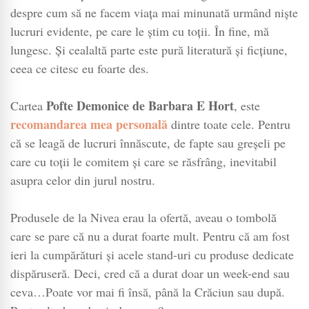
despre cum să ne facem viața mai minunată urmând niște
lucruri evidente, pe care le știm cu toții. În fine, mă
lungesc. Și cealaltă parte este pură literatură și ficțiune,
ceea ce citesc eu foarte des.
Pofte Demonice de Barbara E Hort
Cartea
, este
recomandarea mea personală
dintre toate cele. Pentru
că se leagă de lucruri înnăscute, de fapte sau greșeli pe
care cu toții le comitem și care se răsfrâng, inevitabil
asupra celor din jurul nostru.
Produsele de la Nivea erau la ofertă, aveau o tombolă
care se pare că nu a durat foarte mult. Pentru că am fost
ieri la cumpărături și acele stand-uri cu produse dedicate
dispăruseră. Deci, cred că a durat doar un week-end sau
ceva…Poate vor mai fi însă, până la Crăciun sau după.