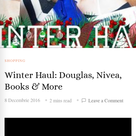
SHOPPING
Winter Haul: Douglas, Nivea,
Books & More
on
8 Decembrie 2016
2 mins read
Leave a Comment
Winter
Haul:
Dougla
Nivea,