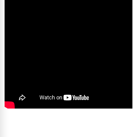
Books
&
More