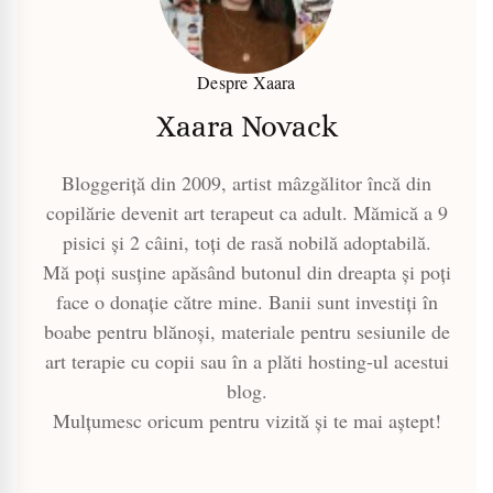
Despre Xaara
Xaara Novack
Bloggeriță din 2009, artist mâzgălitor încă din
copilărie devenit art terapeut ca adult. Mămică a 9
pisici și 2 câini, toți de rasă nobilă adoptabilă.
Mă poți susține apăsând butonul din dreapta și poți
face o donație către mine. Banii sunt investiți în
boabe pentru blănoși, materiale pentru sesiunile de
art terapie cu copii sau în a plăti hosting-ul acestui
blog.
Mulțumesc oricum pentru vizită și te mai aștept!