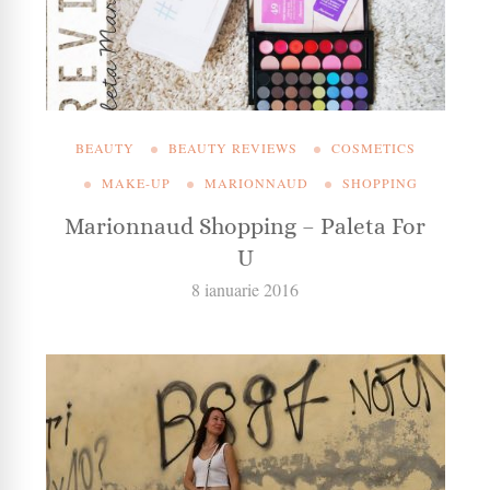
BEAUTY
BEAUTY REVIEWS
COSMETICS
MAKE-UP
MARIONNAUD
SHOPPING
Marionnaud Shopping – Paleta For
U
8 ianuarie 2016