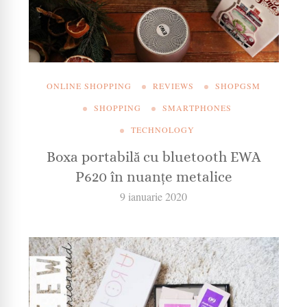
ONLINE SHOPPING
REVIEWS
SHOPGSM
SHOPPING
SMARTPHONES
TECHNOLOGY
Boxa portabilă cu bluetooth EWA
P620 în nuanțe metalice
9 ianuarie 2020