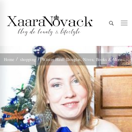
Xaara
blog de beauty & lifestyle
Home
shopping
Winter Haul: Douglas, Nivea, Books & More
Novack