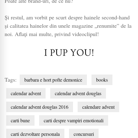
Poate alte brand-uri, de ce nu?
Și restul, am vorbit pe scurt despre hainele second-hand
și calitatea hainelor din unele magazine „renumite” de la
noi. Aflați mai multe, privind videoclipul!
I PUP YOU!
Tags:
barbara e hort pofte demonice
books
calendar advent
calendar advent douglas
calendar advent douglas 2016
calendare advent
carti bune
carti despre vampiri emotionali
carti dezvoltare personala
concursuri