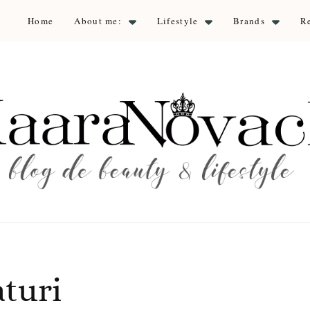
Home
About me:
Lifestyle
Brands
R
aara Nova
auty & lifestyle
turi