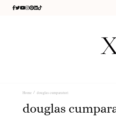
X
blog de be
Home
douglas cumparaturi
douglas cumpara