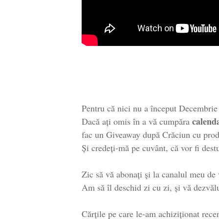
Pentru că nici nu a început Decembrie 
calend
Dacă ați omis în a vă cumpăra
fac un Giveaway după Crăciun cu produ
Și credeți-mă pe cuvânt, că vor fi dest
Zic să vă abonați și la canalul meu de 
Am să îl deschid zi cu zi, și vă dezvălu
Cărțile pe care le-am achiziționat rece