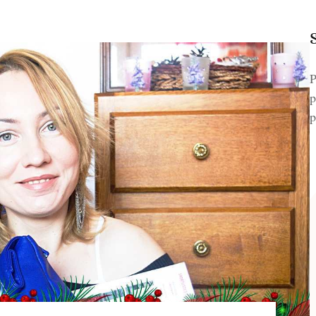
P
p
p