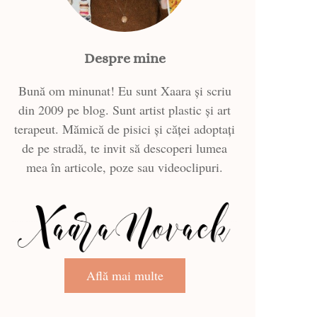
Despre mine
Bună om minunat! Eu sunt Xaara și scriu
din 2009 pe blog. Sunt artist plastic și art
terapeut. Mămică de pisici și căței adoptați
de pe stradă, te invit să descoperi lumea
mea în articole, poze sau videoclipuri.
Află mai multe