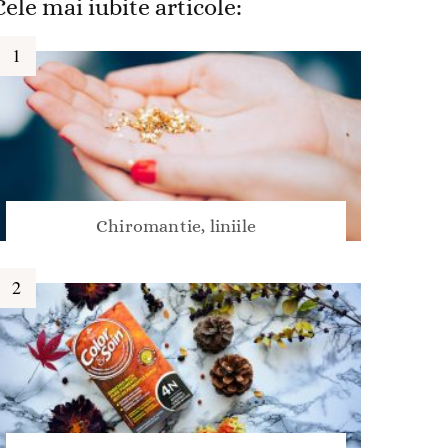
Cele mai iubite articole:
Chiromantie, liniile