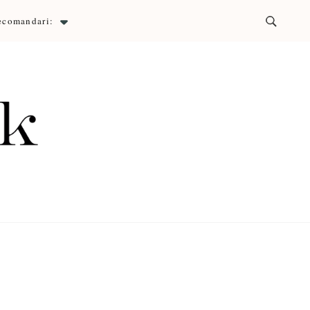
ecomandari:
ck