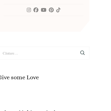
aută
upă:
Give some Love