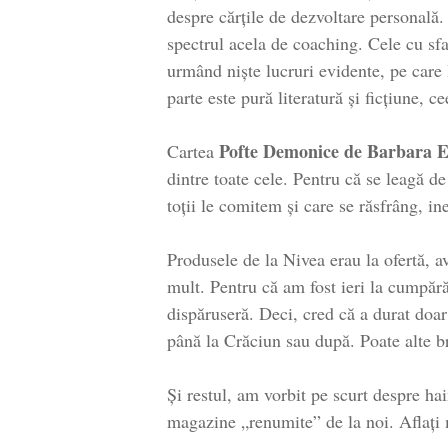
despre cărțile de dezvoltare personală.
spectrul acela de coaching. Cele cu s
urmând niște lucruri evidente, pe care l
parte este pură literatură și ficțiune, c
Pofte Demonice de Barbara 
Cartea
dintre toate cele. Pentru că se leagă de
toții le comitem și care se răsfrâng, in
Produsele de la Nivea erau la ofertă, a
mult. Pentru că am fost ieri la cumpără
dispăruseră. Deci, cred că a durat do
până la Crăciun sau după. Poate alte b
Și restul, am vorbit pe scurt despre ha
magazine „renumite” de la noi. Aflați 