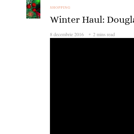
SHOPPING
Winter Haul: Dougl
8 decembrie 2016
2 mins read