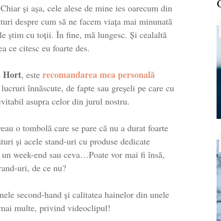
 Chiar și așa, cele alese de mine ies oarecum din
faturi despre cum să ne facem viața mai minunată
e știm cu toții. În fine, mă lungesc. Și cealaltă
eea ce citesc eu foarte des.
E Hort
recomandarea mea personală
, este
 lucruri înnăscute, de fapte sau greșeli pe care cu
evitabil asupra celor din jurul nostru.
veau o tombolă care se pare că nu a durat foarte
turi și acele stand-uri cu produse dedicate
ar un week-end sau ceva…Poate vor mai fi însă,
rand-uri, de ce nu?
inele second-hand și calitatea hainelor din unele
mai multe, privind videoclipul!