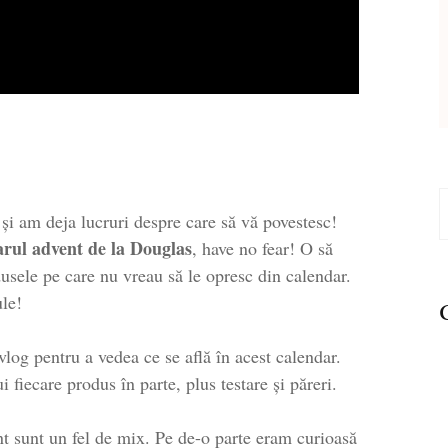
C
și am deja lucruri despre care să vă povestesc!
d
arul advent de la Douglas
, have no fear! O să
sele pe care nu vreau să le opresc din calendar.
ule!
vlog pentru a vedea ce se află în acest calendar.
i fiecare produs în parte, plus testare și păreri.
nt sunt un fel de mix. Pe de-o parte eram curioasă