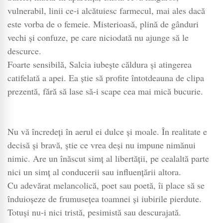
vulnerabil, linii ce-i alcătuiesc farmecul, mai ales dacă
este vorba de o femeie. Misterioasă, plină de gânduri
vechi şi confuze, pe care niciodată nu ajunge să le
descurce.
Foarte sensibilă, Salcia iubeşte căldura şi atingerea
catifelată a apei. Ea ştie să profite întotdeauna de clipa
prezentă, fără să lase să-i scape cea mai mică bucurie.
Nu vă încredeţi în aerul ei dulce şi moale. În realitate e
decisă şi bravă, ştie ce vrea deşi nu impune nimănui
nimic. Are un înăscut simţ al libertăţii, pe cealaltă parte
nici un simţ al conducerii sau influenţării altora.
Cu adevărat melancolică, poet sau poetă, îi place să se
înduioşeze de frumuseţea toamnei şi iubirile pierdute.
Totuşi nu-i nici tristă, pesimistă sau descurajată.