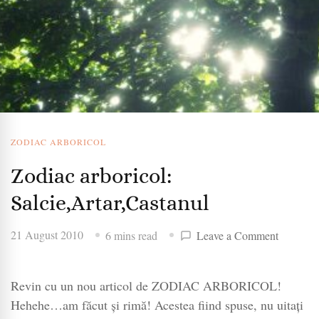
ZODIAC ARBORICOL
Zodiac arboricol:
Salcie,Artar,Castanul
on
21 August 2010
6 mins read
Leave a Comment
Zodiac
arboricol
Revin cu un nou articol de ZODIAC ARBORICOL!
Salcie,Ar
Hehehe…am făcut și rimă! Acestea fiind spuse, nu uitați