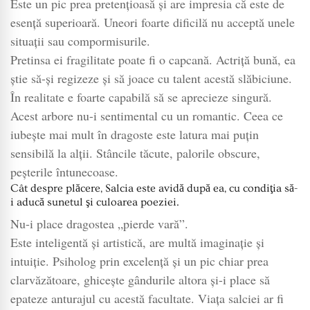
Este un pic prea pretenţioasă şi are impresia că este de
esenţă superioară. Uneori foarte dificilă nu acceptă unele
situaţii sau compormisurile.
Pretinsa ei fragilitate poate fi o capcană. Actriţă bună, ea
ştie să-şi regizeze şi să joace cu talent acestă slăbiciune.
În realitate e foarte capabilă să se aprecieze singură.
Acest arbore nu-i sentimental cu un romantic. Ceea ce
iubeşte mai mult în dragoste este latura mai puţin
sensibilă la alţii. Stâncile tăcute, palorile obscure,
peşterile întunecoase.
Cât despre plăcere, Salcia este avidă după ea, cu condiţia să-
i aducă sunetul şi culoarea poeziei.
Nu-i place dragostea „pierde vară”.
Este inteligentă şi artistică, are multă imaginaţie şi
intuiţie. Psiholog prin excelenţă şi un pic chiar prea
clarvăzătoare, ghiceşte gândurile altora şi-i place să
epateze anturajul cu acestă facultate. Viaţa salciei ar fi