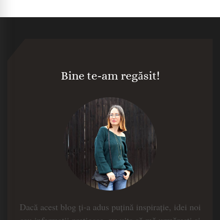
Bine te-am regăsit!
Dacă acest blog ți-a adus puțină inspirație, idei noi
sau informații prețioase, nu uita să mă urmărești și