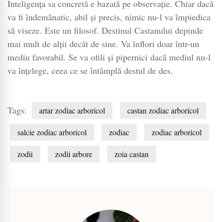
Inteligenţa sa concretă e bazată pe observaţie. Chiar dacă
va fi îndemânatic, abil şi precis, nimic nu-l va împiedica
să viseze. Este un filosof. Destinul Castanului depinde
mai mult de alţii decât de sine. Va înflori doar într-un
mediu favorabil. Se va ofili şi pipernici dacă mediul nu-l
va înţelege, ceea ce se întâmplă destul de des.
Tags:
artar zodiac arboricol
castan zodiac arboricol
salcie zodiac arboricol
zodiac
zodiac arboricol
zodii
zodii arbore
zoia castan