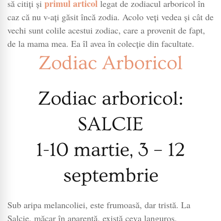
primul articol
să citiți și
legat de zodiacul arboricol în
caz că nu v-ați găsit încă zodia. Acolo veți vedea și cât de
vechi sunt colile acestui zodiac, care a provenit de fapt,
de la mama mea. Ea îl avea în colecție din facultate.
Zodiac Arboricol
Zodiac arboricol:
SALCIE
1-10 martie, 3 – 12
septembrie
Sub aripa melancoliei, este frumoasă, dar tristă. La
Salcie, măcar în aparenţă, există ceva languros,