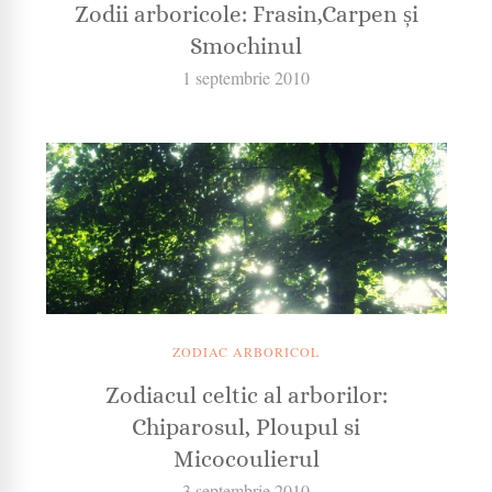
Zodii arboricole: Frasin,Carpen și
Smochinul
1 septembrie 2010
ZODIAC ARBORICOL
Zodiacul celtic al arborilor:
Chiparosul, Ploupul si
Micocoulierul
3 septembrie 2010