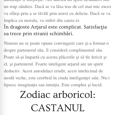
un trup sănătos. Dacă se va lăsa tras de cel mai mic exces
va sfârşi prin a se tăvăli prin noroi cu deliciu. Dacă se va
împăca cu morala, va suferi din cauza ei.
În dragoste Arţarul este complicat. Satisfacţia
sa trece prin stranii schimbări.
Nimeni nu se poate opune convingerii care şi-a format-o
despre partenerul său, îl consideră complimentul său.
Poate să-şi împartă cu acesta plăcerile şi să fie fericit şi
el, şi partenerul. Foarte inteligent arţarul are un spirit
deductiv. Acest autodidact erudit, acest intelectual de
modă veche, este cerebral în ciuda inteligenţei sale. Nu-i
lipsesc imaginaţia sau intuiţia. Este complex şi lucid.
Zodiac arboricol:
CASTANUL