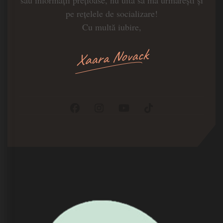
pe rețelele de socializare!
Cu multă iubire,
Xaara Novack