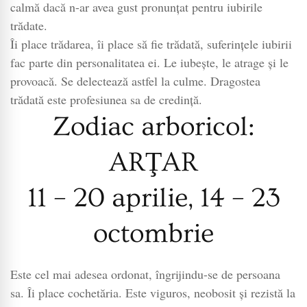
calmă dacă n-ar avea gust pronunţat pentru iubirile
trădate.
Îi place trădarea, îi place să fie trădată, suferinţele iubirii
fac parte din personalitatea ei. Le iubeşte, le atrage şi le
provoacă. Se delectează astfel la culme. Dragostea
trădată este profesiunea sa de credinţă.
Zodiac arboricol:
ARŢAR
11 – 20 aprilie, 14 – 23
octombrie
Este cel mai adesea ordonat, îngrijindu-se de persoana
sa. Îi place cochetăria. Este viguros, neobosit şi rezistă la