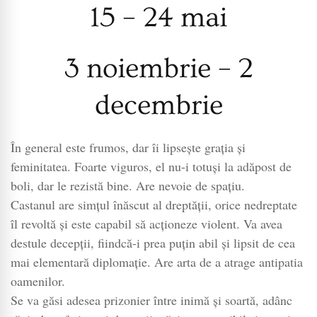
15 – 24 mai
3 noiembrie – 2
decembrie
În general este frumos, dar îi lipseşte graţia şi
feminitatea. Foarte viguros, el nu-i totuşi la adăpost de
boli, dar le rezistă bine. Are nevoie de spaţiu.
Castanul are simţul înăscut al dreptăţii, orice nedreptate
îl revoltă şi este capabil să acţioneze violent. Va avea
destule decepţii, fiindcă-i prea puţin abil şi lipsit de cea
mai elementară diplomaţie. Are arta de a atrage antipatia
oamenilor.
Se va găsi adesea prizonier între inimă şi soartă, adânc