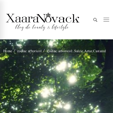
Xaara
blog de beauty & lifestyle
Home
zodiac arboricol
Zodiac arboricol: Salcie,Artar,Castanul
Novack