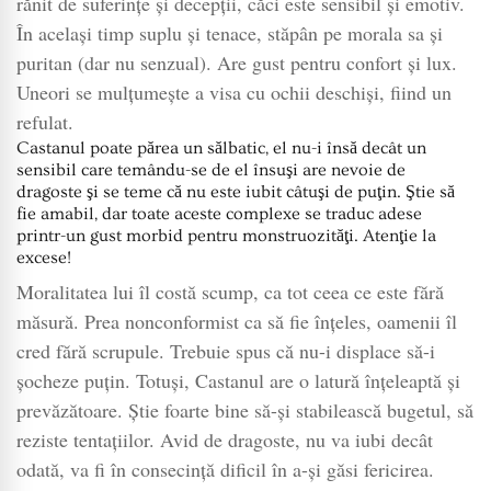
rănit de suferinţe şi decepţii, căci este sensibil şi emotiv.
În acelaşi timp suplu şi tenace, stăpân pe morala sa şi
puritan (dar nu senzual). Are gust pentru confort şi lux.
Uneori se mulţumeşte a visa cu ochii deschişi, fiind un
refulat.
Castanul poate părea un sălbatic, el nu-i însă decât un
sensibil care temându-se de el însuşi are nevoie de
dragoste şi se teme că nu este iubit câtuşi de puţin. Ştie să
fie amabil, dar toate aceste complexe se traduc adese
printr-un gust morbid pentru monstruozităţi. Atenţie la
excese!
Moralitatea lui îl costă scump, ca tot ceea ce este fără
măsură. Prea nonconformist ca să fie înţeles, oamenii îl
cred fără scrupule. Trebuie spus că nu-i displace să-i
şocheze puţin. Totuşi, Castanul are o latură înţeleaptă şi
prevăzătoare. Ştie foarte bine să-şi stabilească bugetul, să
reziste tentaţiilor. Avid de dragoste, nu va iubi decât
odată, va fi în consecinţă dificil în a-şi găsi fericirea.