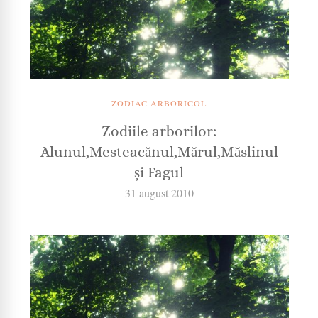
ZODIAC ARBORICOL
Zodiile arborilor:
Alunul,Mesteacănul,Mărul,Măslinul
și Fagul
31 august 2010