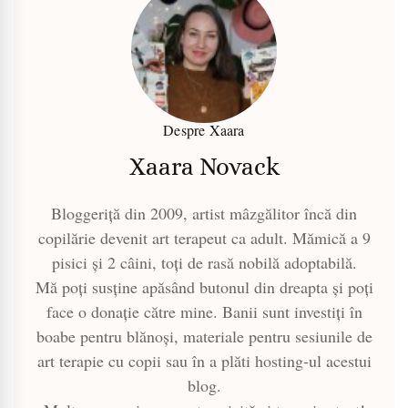
Despre Xaara
Xaara Novack
Bloggeriță din 2009, artist mâzgălitor încă din
copilărie devenit art terapeut ca adult. Mămică a 9
pisici și 2 câini, toți de rasă nobilă adoptabilă.
Mă poți susține apăsând butonul din dreapta și poți
face o donație către mine. Banii sunt investiți în
boabe pentru blănoși, materiale pentru sesiunile de
art terapie cu copii sau în a plăti hosting-ul acestui
blog.