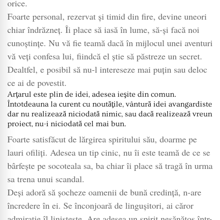
orice.
Foarte personal, rezervat şi timid din fire, devine uneori
chiar îndrăzneţ. Îi place să iasă în lume, să-şi facă noi
cunoştinţe. Nu vă fie teamă dacă în mijlocul unei aventuri
vă veţi confesa lui, fiindcă el ştie să păstreze un secret.
Dealtfel, e posibil să nu-l intereseze mai puţin sau deloc
ce ai de povestit.
Arţarul este plin de idei, adesea ieşite din comun.
Întotdeauna la curent cu noutăţile, vântură idei avangardiste
dar nu realizează niciodată nimic, sau dacă realizează vreun
proiect, nu-i niciodată cel mai bun.
Foarte satisfăcut de lărgirea spiritului său, doarme pe
lauri ofiliţi. Adesea un tip cinic, nu îi este teamă de ce se
bârfeşte pe socoteala sa, ba chiar îi place să tragă în urma
sa trena unui scandal.
Deşi adoră să şocheze oamenii de bună credinţă, n-are
încredere în ei. Se înconjoară de linguşitori, ai căror
admiraţie îl linişteşte. Are adesea un spirit nesănătos într-