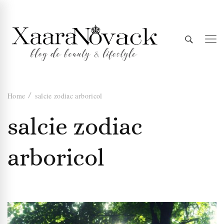
Xaara
blog de beauty & lifestyle
Home
salcie zodiac arboricol
Novack
salcie zodiac
arboricol