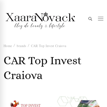
Xaara
blog de beauty & lifestyle
Home
brands
CAR Top Invest Craiova
Novack
CAR Top Invest
Craiova