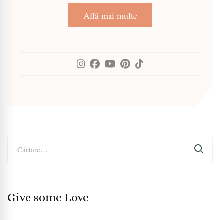
Află mai multe
Caută
după:
Give some Love