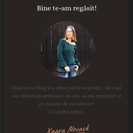
Bine te-am regăsit!
Dacă acest blog ți-a adus puțină inspirație, idei noi
sau informații prețioase, nu uita să mă urmărești și
pe rețelele de socializare!
Cu multă iubire,
Xaara Novack