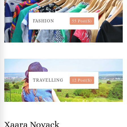
55 Post(s)
FASHION
12 Post(s)
TRAVELLING
Xaara Novack