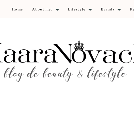
Home
About me:
Lifestyle
Brands
R
aara Nova
auty & lifestyle