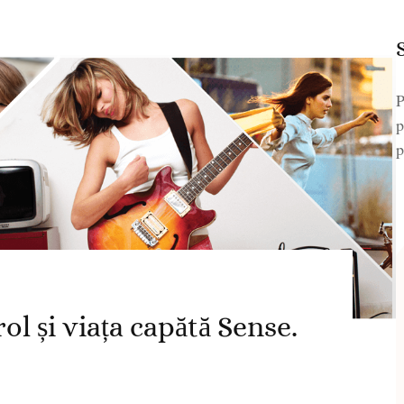
P
p
p
l și viața capătă Sense.