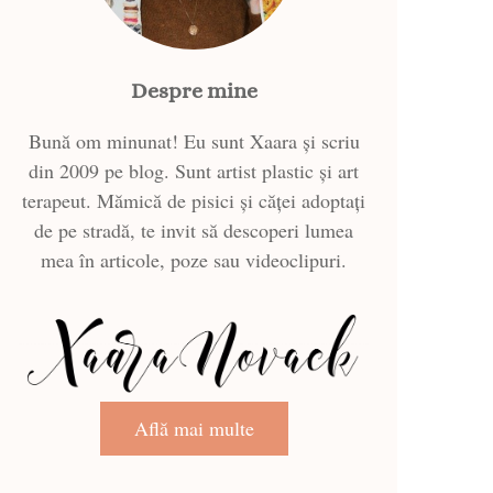
Despre mine
Bună om minunat! Eu sunt Xaara și scriu
din 2009 pe blog. Sunt artist plastic și art
terapeut. Mămică de pisici și căței adoptați
de pe stradă, te invit să descoperi lumea
mea în articole, poze sau videoclipuri.
Află mai multe