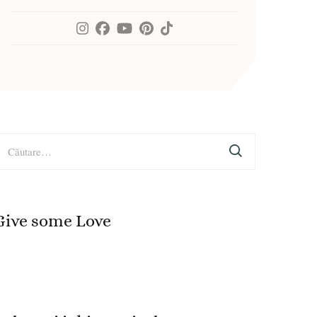
aută
upă:
Give some Love