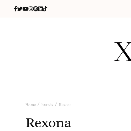
X
blog de be
Home
brands
Rexona
Rexona