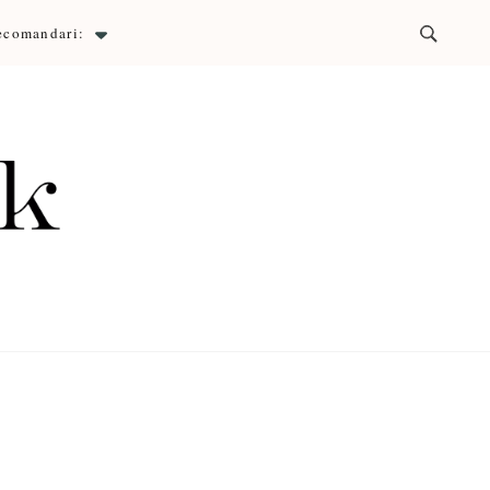
ecomandari:
ck