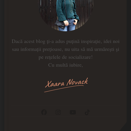
Dacă acest blog ți-a adus puțină inspirație, idei noi
sau informații prețioase, nu uita să mă urmărești și
pe rețelele de socializare!
Cu multă iubire,
Xaara Novack