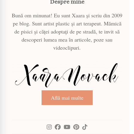
Despre mine
Bună om minunat! Eu sunt Xaara și scriu din 2009
pe blog. Sunt artist plastic și art terapeut. Mămică
de pisici și căței adoptați de pe stradă, te invit să
descoperi lumea mea în articole, poze sau
videoclipuri.
Află mai multe