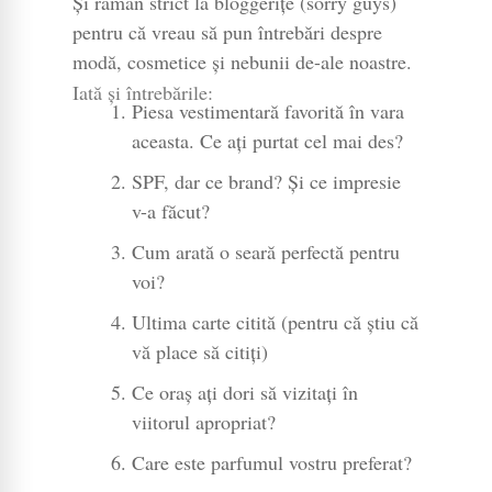
Și rămân strict la bloggerițe (sorry guys)
pentru că vreau să pun întrebări despre
modă, cosmetice și nebunii de-ale noastre.
Iată și întrebările:
Piesa vestimentară favorită în vara
aceasta. Ce ați purtat cel mai des?
SPF, dar ce brand? Și ce impresie
v-a făcut?
Cum arată o seară perfectă pentru
voi?
Ultima carte citită (pentru că știu că
vă place să citiți)
Ce oraș ați dori să vizitați în
viitorul apropriat?
Care este parfumul vostru preferat?