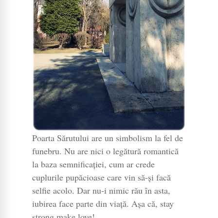
Poarta Sărutului are un simbolism la fel de
funebru. Nu are nici o legătură romantică
la baza semnificației, cum ar crede
cuplurile pupăcioase care vin să-și facă
selfie acolo. Dar nu-i nimic rău în asta,
iubirea face parte din viață. Așa că, stay
strong,make love!