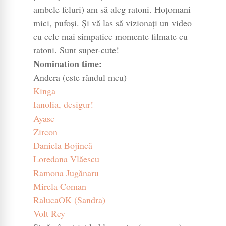
ambele feluri) am să aleg ratoni. Hoțomani
mici, pufoși. Și vă las să vizionați un video
cu cele mai simpatice momente filmate cu
ratoni. Sunt super-cute!
Nomination time:
Andera (este rândul meu)
Kinga
Ianolia, desigur!
Ayase
Zircon
Daniela Bojincă
Loredana Vlăescu
Ramona Jugănaru
Mirela Coman
RalucaOK (Sandra)
Volt Rey