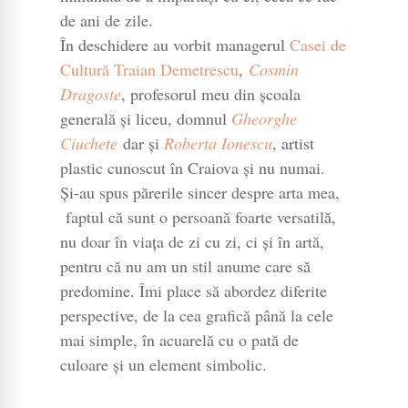
de ani de zile.
În deschidere au vorbit managerul
Casei de
Cultură Traian Demetrescu
,
Cosmin
Dragoste
, profesorul meu din școala
generală și liceu, domnul
Gheorghe
Ciuchete
dar și
Roberta Ionescu
, artist
plastic cunoscut în Craiova și nu numai.
Și-au spus părerile sincer despre arta mea,
faptul că sunt o persoană foarte versatilă,
nu doar în viața de zi cu zi, ci și în artă,
pentru că nu am un stil anume care să
predomine. Îmi place să abordez diferite
perspective, de la cea grafică până la cele
mai simple, în acuarelă cu o pată de
culoare și un element simbolic.