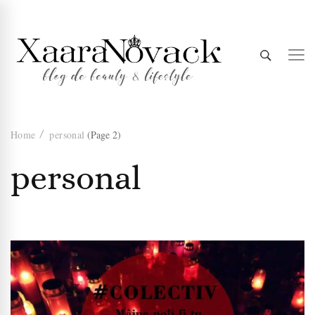
Xaara
blog de beauty & lifestyle
Home
personal
(Page 2)
Novack
personal