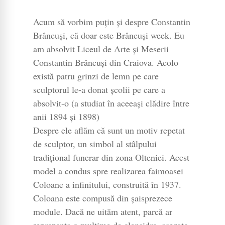
Acum să vorbim puțin și despre Constantin
Brâncuși, că doar este Brâncuși week. Eu
am absolvit Liceul de Arte și Meserii
Constantin Brâncuși din Craiova. Acolo
există patru grinzi de lemn pe care
sculptorul le-a donat școlii pe care a
absolvit-o (a studiat în aceeași clădire între
anii 1894 și 1898)
Despre ele aflăm că sunt un motiv repetat
de sculptor, un simbol al stâlpului
tradițional funerar din zona Olteniei. Acest
model a condus spre realizarea faimoasei
Coloane a infinitului, construită în 1937.
Coloana este compusă din șaisprezece
module. Dacă ne uităm atent, parcă ar