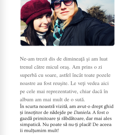
Ne-am trezit dis de dimineață și am luat
trenul către micul oraș. Am prins o zi
superbă cu soare, astfel încât toate pozele
noastre au fost reușite. Le veți vedea aici
pe cele mai reprezentative, chiar dacă în
album am mai mult de o sută.
În scurta noastră vizită, am avut-o drept ghid
și însoțitor de nădejde pe
Daniela
. A fost o
gazdă primitoare și răbdătoare, dar mai ales
simpatică. Nu poate să nu-ți placă! De aceea
îi mulțumim mult!