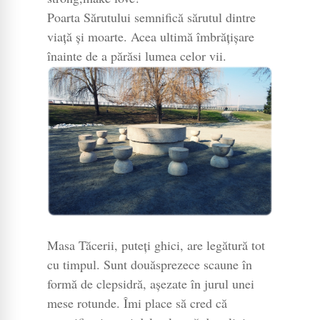
Poarta Sărutului semnifică sărutul dintre
viață și moarte. Acea ultimă îmbrățișare
înainte de a părăsi lumea celor vii.
Masa Tăcerii, puteți ghici, are legătură tot
cu timpul. Sunt douăsprezece scaune în
formă de clepsidră, așezate în jurul unei
mese rotunde. Îmi place să cred că