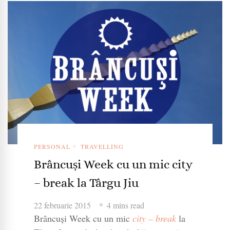
PERSONAL
TRAVELLING
Brâncuși Week cu un mic city
– break la Târgu Jiu
22 februarie 2015
4 mins read
Brâncuși Week cu un mic
city – break
la