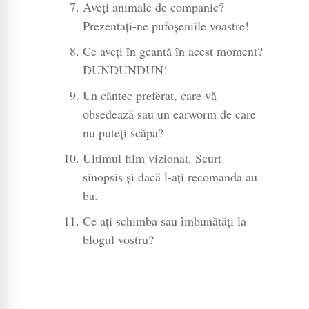
Aveți animale de companie?
Prezentați-ne pufoșeniile voastre!
Ce aveți în geantă în acest moment?
DUNDUNDUN!
Un cântec preferat, care vă
obsedează sau un earworm de care
nu puteți scăpa?
Ultimul film vizionat. Scurt
sinopsis și dacă l-ați recomanda au
ba.
Ce ați schimba sau îmbunătăți la
blogul vostru?