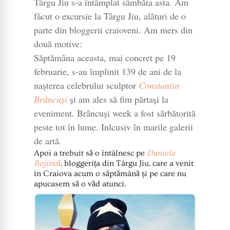
Târgu Jiu s-a întâmplat sâmbăta asta. Am
făcut o excursie la Târgu Jiu, alături de o
parte din bloggerii craioveni. Am mers din
două motive:
Săptămâna aceasta, mai concret pe 19
februarie, s-au împlinit 139 de ani de la
nașterea celebrului sculptor
Constantin
Brâncuși
și am ales să fim părtași la
eveniment. Brâncuși week a fost sărbătorită
peste tot în lume. Inlcusiv în marile galerii
de artă.
Apoi a trebuit să o întâlnesc pe
Daniela
Bojincă
, bloggerița din Târgu Jiu, care a venit
în Craiova acum o săptămână și pe care nu
apucasem să o văd atunci.