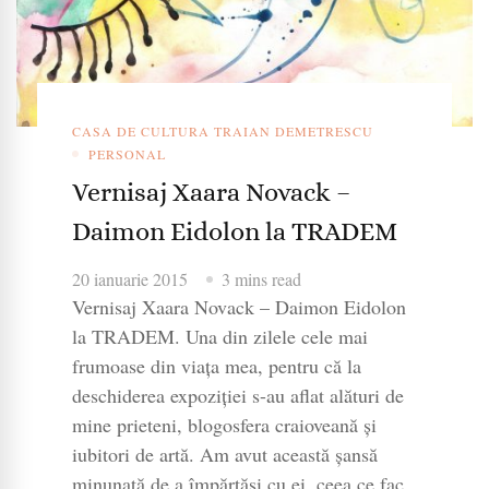
CASA DE CULTURA TRAIAN DEMETRESCU
PERSONAL
Vernisaj Xaara Novack –
Daimon Eidolon la TRADEM
20 ianuarie 2015
3 mins read
Vernisaj Xaara Novack – Daimon Eidolon
la TRADEM. Una din zilele cele mai
frumoase din viața mea, pentru că la
deschiderea expoziției s-au aflat alături de
mine prieteni, blogosfera craioveană și
iubitori de artă. Am avut această șansă
minunată de a împărtăși cu ei, ceea ce fac