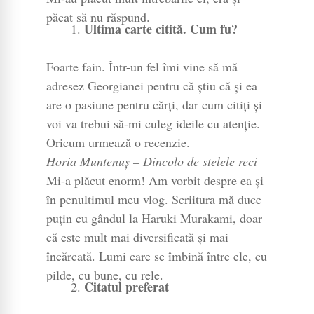
păcat să nu răspund.
Ultima carte citită. Cum fu?
Foarte fain. Într-un fel îmi vine să mă
adresez Georgianei pentru că știu că și ea
are o pasiune pentru cărți, dar cum citiți și
voi va trebui să-mi culeg ideile cu atenție.
Oricum urmează o recenzie.
Horia Muntenuș – Dincolo de stelele reci
Mi-a plăcut enorm! Am vorbit despre ea și
în penultimul meu vlog. Scriitura mă duce
puțin cu gândul la Haruki Murakami, doar
că este mult mai diversificată și mai
încărcată. Lumi care se îmbină între ele, cu
pilde, cu bune, cu rele.
Citatul preferat