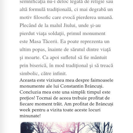
semnificația nu-i deloc legată de religie sau
altă formulă tradițională, ci mai degrabă un
motiv filosofic care evocă pierderea umană.
Plecând de la malul Jiului, unde și-au
pierdut viața soldații, primul monument
este Masa Tăcerii. Ea poate reprezenta un
ultim popas, înainte de sărutul dintre viață
și moarte. Ca apoi sufletul să fie mântuit
prin biserică, în mod tradițional și să treacă
simbolic, către infinit.
Aceasta este viziunea mea despre faimoasele
monumente ale lui Constantin Brâncuși.
Concluzia mea este una simplă: timpul este
prețios! Tocmai de aceea trebuie profitat de
fiecare moment trăit. Am profitat de Brâncuși
week pentru a vizita toate aceste locuri
minunate!