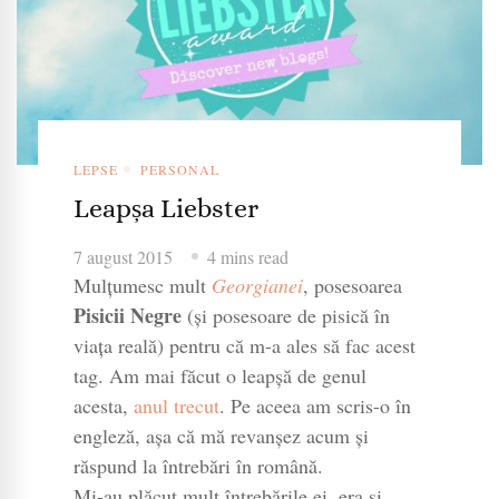
LEPSE
PERSONAL
Leapșa Liebster
7 august 2015
4 mins read
Mulțumesc mult
Georgianei
, posesoarea
Pisicii Negre
(și posesoare de pisică în
viața reală) pentru că m-a ales să fac acest
tag. Am mai făcut o leapșă de genul
acesta,
anul trecut
. Pe aceea am scris-o în
engleză, așa că mă revanșez acum și
răspund la întrebări în română.
Mi-au plăcut mult întrebările ei, era și