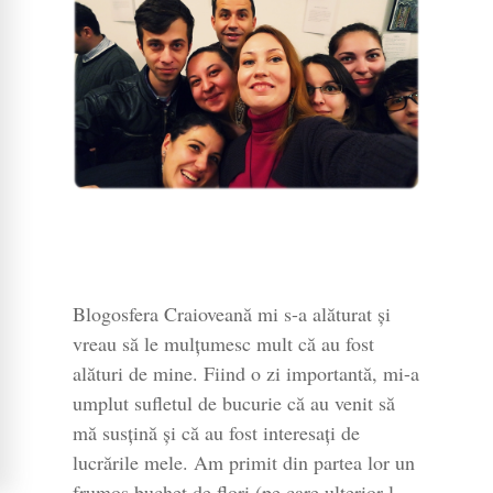
Blogosfera Craioveană mi s-a alăturat și
vreau să le mulțumesc mult că au fost
alături de mine. Fiind o zi importantă, mi-a
umplut sufletul de bucurie că au venit să
mă susțină și că au fost interesați de
lucrările mele. Am primit din partea lor un
frumos buchet de flori (pe care ulterior l-