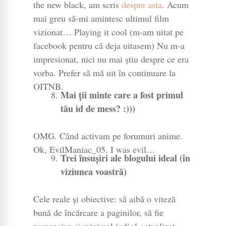
the new black, am scris
despre asta
. Acum
mai greu să-mi amintesc ultimul film
vizionat… Playing it cool (m-am uitat pe
facebook pentru că deja uitasem) Nu m-a
impresionat, nici nu mai știu despre ce era
vorba. Prefer să mă uit în continuare la
OITNB.
Mai ții minte care a fost primul
tău id de mess? :)))
OMG. Când activam pe forumuri anime.
Ok, EvilManiac_05. I was evil…
Trei însușiri ale blogului ideal (în
viziunea voastră)
Cele reale și obiective: să aibă o viteză
bună de încărcare a paginilor, să fie
responsive și minimal (adică actualizat