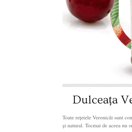
Dulceața Ve
Toate rețetele Veronicăi sunt co
și natural. Tocmai de aceea nu su