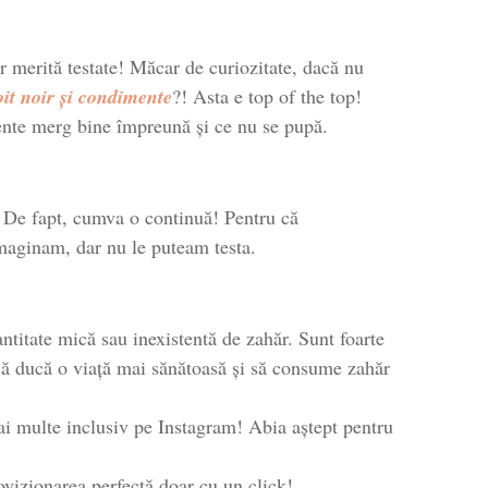
r merită testate! Măcar de curiozitate, dacă nu
it noir și condimente
?! Asta e top of the top!
diente merg bine împreună și ce nu se pupă.
. De fapt, cumva o continuă! Pentru că
maginam, dar nu le puteam testa.
antitate mică sau inexistentă de zahăr. Sunt foarte
 să ducă o viață mai sănătoasă și să consume zahăr
ai multe inclusiv pe Instagram! Abia aștept pentru
ovizionarea perfectă doar cu un click!