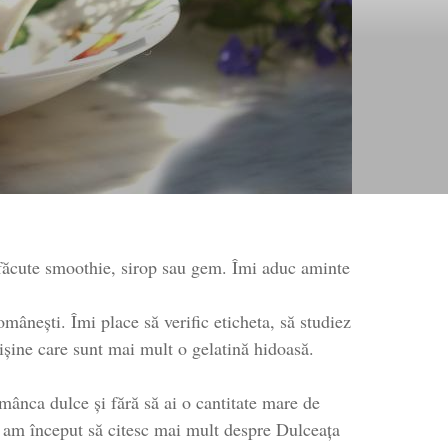
 făcute smoothie, sirop sau gem. Îmi aduc aminte
ânești. Îmi place să verific eticheta, să studiez
ișine care sunt mai mult o gelatină hidoasă.
 mânca dulce și fără să ai o cantitate mare de
d am început să citesc mai mult despre Dulceața