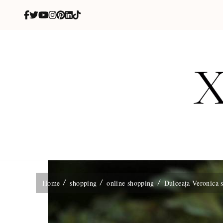
X
blog de be
Home
shopping
online shopping
Dulceața Veronica s