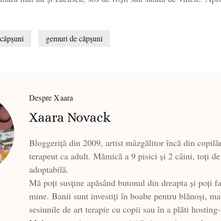
 căpșuni
gemuri de căpșuni
Despre Xaara
Xaara Novack
Bloggeriță din 2009, artist mâzgălitor încă din copilăr
terapeut ca adult. Mămică a 9 pisici și 2 câini, toți de
adoptabilă.
Mă poți susține apăsând butonul din dreapta și poți fa
mine. Banii sunt investiți în boabe pentru blănoși, ma
sesiunile de art terapie cu copii sau în a plăti hosting