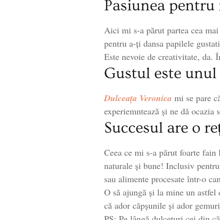
Pasiunea pentru i
Aici mi s-a părut partea cea mai
pentru a-ți dansa papilele gustat
Este nevoie de creativitate, da. 
Gustul este unul
Dulceața Veronica
mi se pare că
experiemntează și ne dă ocazia s
Succesul are o re
Ceea ce mi s-a părut foarte fain 
naturale și bune! Inclusiv pentr
sau alimente procesate într-o can
O să ajungă și la mine un astfel
că ador căpșunile și ador gemuri
PS: Pe lângă dulcețuri cei din c