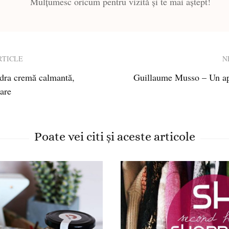
Mulțumesc oricum pentru vizită și te mai aștept!
RTICLE
N
dra cremă calmantă,
Guillaume Musso – Un apa
ion
oare
Poate vei citi și aceste articole