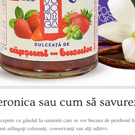
ronica sau cum să savurez
ncepute cu gândul la oamenii care se vor bucura de produsul f
nt adăugați coloranți, conservanți sau alți aditivi.