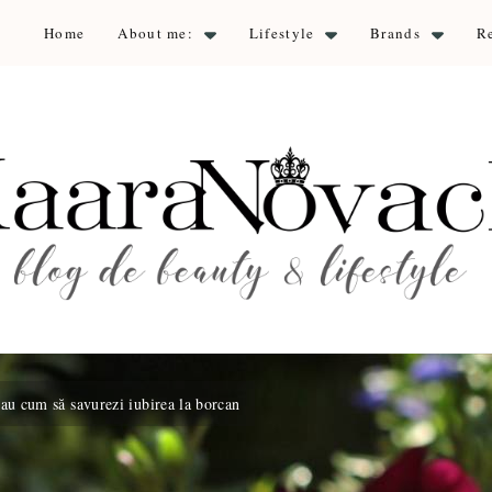
Home
About me:
Lifestyle
Brands
R
aara Nova
auty & lifestyle
au cum să savurezi iubirea la borcan