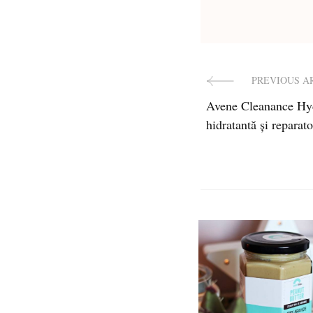
PREVIOUS A
Post
Avene Cleanance Hy
Navigat
hidratantă și reparat