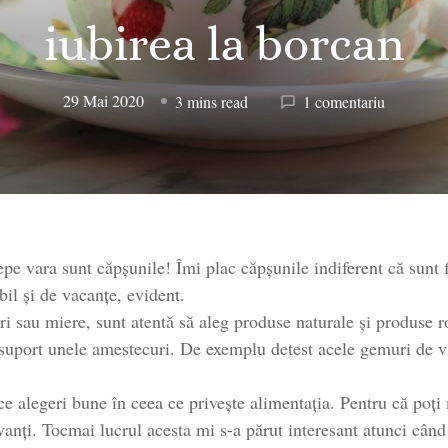
iubirea la borcan
la
29 Mai 2020
3 mins read
1 comentariu
Dulceața
Veronica
sau
cum
să
savurezi
pe vara sunt căpșunile! Îmi plac căpșunile indiferent că sunt
iubirea
la
bil și de vacanțe, evident.
borcan
 sau miere, sunt atentă să aleg produse naturale și produse rom
 suport unele amestecuri. De exemplu detest acele gemuri de v
ace alegeri bune în ceea ce privește alimentația. Pentru că poți
vanți. Tocmai lucrul acesta mi s-a părut interesant atunci cân