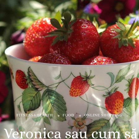
FITNESS&HEALTH
FOOD
ONLINE SHOPPING
 Veronica sau cum să