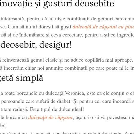
novație și gusturi deosebite
 interesantă, pentru că au niște combinații de gemuri care chia
ive. Cum să nu îți dorești să guști
dulceață de căpșuni cu pino
Însă și de îndemânare și ceva cercetare, pentru a ști ce ingre
 deosebit, desigur!
 reinventează gemul clasic și ne aduce copilăria mai aproape
ă încercăm chiar noi anumite combinații pe care poate ni le i
țetă simplă
la toate borcanele cu dulceață Veronica, este că ele conțin o c
u persoanele care suferă de diabet. Și pentru cei care încearcă
titate redusă. Este tipul de dulce ideal!
 de borcan cu
dulceață de căpșuni
, așa că o să vă povestesc m
le!
ămară mai au și zacuscă, sos de roșii sau salată de vinete. Apr