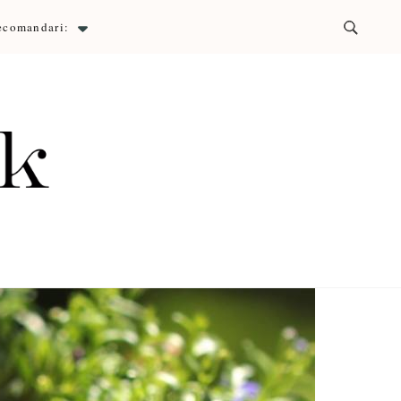
ecomandari:
ck