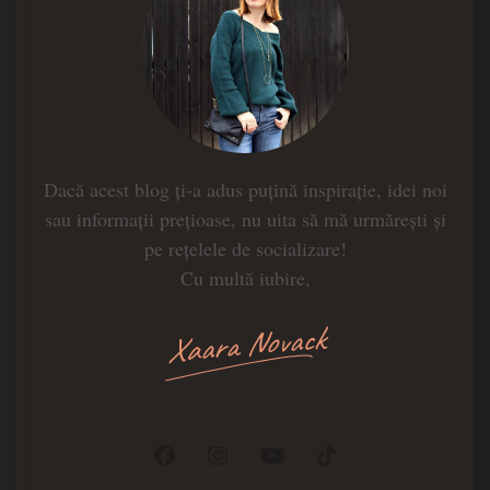
Dacă acest blog ți-a adus puțină inspirație, idei noi
sau informații prețioase, nu uita să mă urmărești și
pe rețelele de socializare!
Cu multă iubire,
Xaara Novack