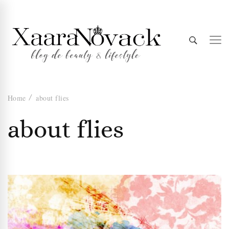
Xaara
blog de beauty & lifestyle
Home
about flies
Novack
about flies