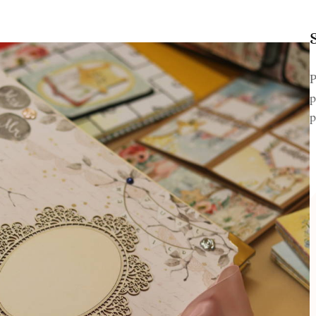
P
p
p