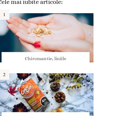
Cele mai iubite articole:
Chiromantie, liniile