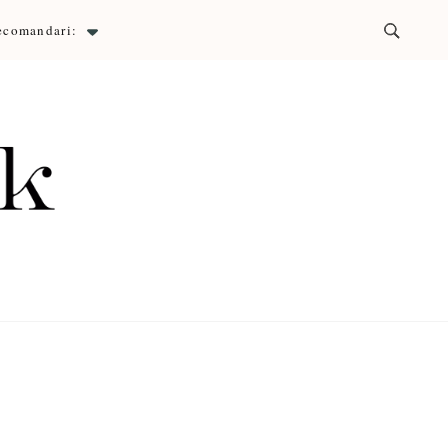
ecomandari:
ck