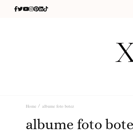
X
blog de be
Home
albume foto botez
albume foto bot