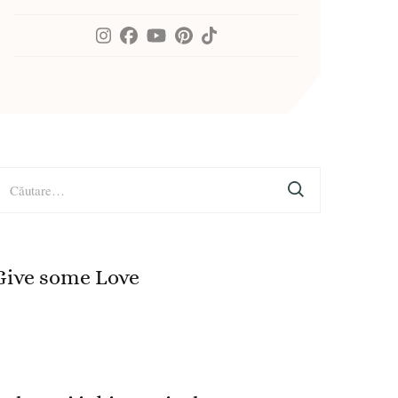
aută
upă:
Give some Love