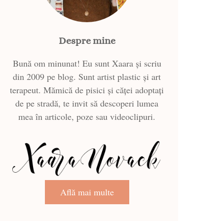
Despre mine
Bună om minunat! Eu sunt Xaara și scriu
din 2009 pe blog. Sunt artist plastic și art
terapeut. Mămică de pisici și căței adoptați
de pe stradă, te invit să descoperi lumea
mea în articole, poze sau videoclipuri.
Află mai multe