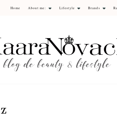
Home
About me:
Lifestyle
Brands
R
aara Nova
auty & lifestyle
ez