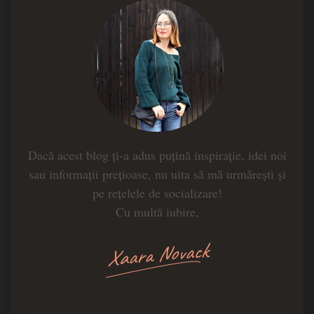
Dacă acest blog ți-a adus puțină inspirație, idei noi
sau informații prețioase, nu uita să mă urmărești și
pe rețelele de socializare!
Cu multă iubire,
Xaara Novack