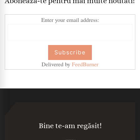
Aboneaza-te pentru mai multe noutati!
Enter your email address:
Delivered by
FeedBurner
Bine te-am regăsit!