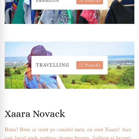
55 Post(s)
FASHION
12 Post(s)
TRAVELLING
Xaara Novack
Buna! Bine ai venit pe canalul meu, eu sunt Xaara! Aici
este locul unde vorbesc despre beauty, fashion si lucruri