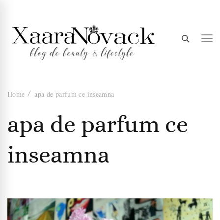
Xaara
blog de beauty & lifestyle
Home
apa de parfum ce inseamna
Novack
apa de parfum ce
inseamna