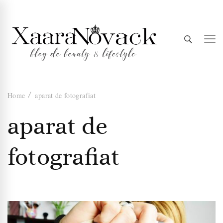
Xaara
blog de beauty & lifestyle
Home
aparat de fotografiat
Novack
aparat de
fotografiat