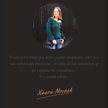
Dacă acest blog ți-a adus puțină inspirație, idei noi
sau informații prețioase, nu uita să mă urmărești și
pe rețelele de socializare!
Cu multă iubire,
Xaara Novack