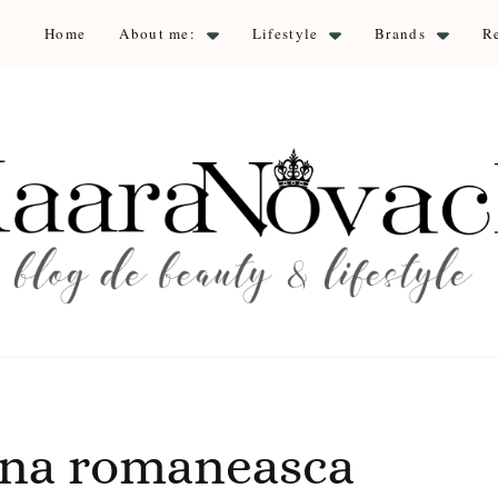
Home
About me:
Lifestyle
Brands
R
aara Nova
auty & lifestyle
ana romaneasca