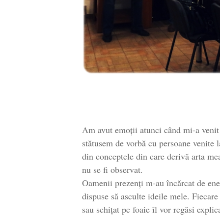
Am avut emoții atunci când mi-a venit 
stătusem de vorbă cu persoane venite l
din conceptele din care derivă arta me
nu se fi observat.
Oamenii prezenți m-au încărcat de ener
dispuse să asculte ideile mele. Fiecar
sau schițat pe foaie îl vor regăsi explic