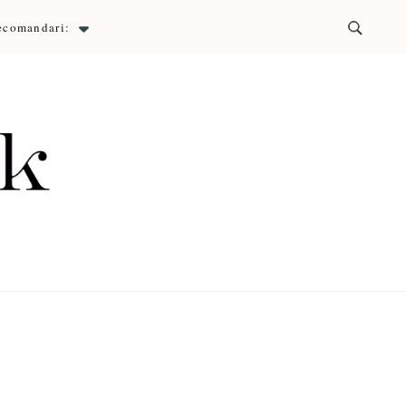
ecomandari:
ck