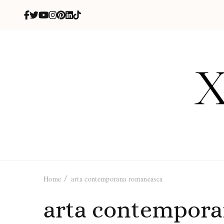
X
blog de be
Home
arta contemporana romaneasca
arta contempor