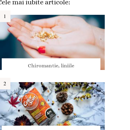
Cele mai iubite articole:
Chiromantie, liniile