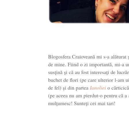
Blogosfera Craioveană mi s-a alăturat ș
de mine. Fiind o zi importantă, mi-a u
susțină și că au fost interesați de luc
buchet de flori (pe care ulterior l-am u
de fel) și din partea
Ianoliei
o cărticică
(pe aceea nu am pierdut-o pentru că a a
mulțumesc! Sunteți cei mai tari!