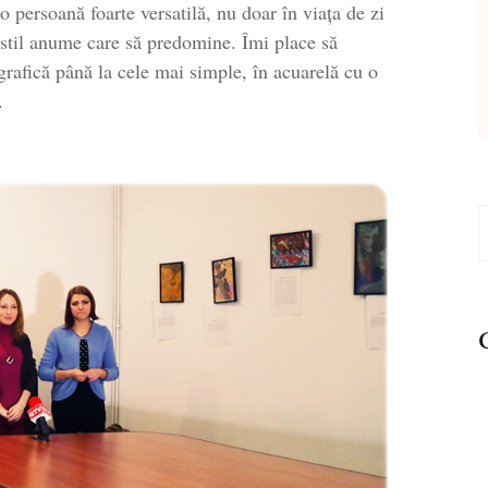
o persoană foarte versatilă, nu doar în viața de zi
n stil anume care să predomine. Îmi place să
 grafică până la cele mai simple, în acuarelă cu o
.
C
d