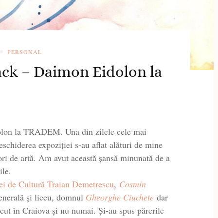
PERSONAL
ack – Daimon Eidolon la
lon la TRADEM. Una din zilele cele mai
schiderea expoziției s-au aflat alături de mine
tori de artă. Am avut această șansă minunată de a
ile.
ei de Cultură Traian Demetrescu
,
Cosmin
enerală și liceu, domnul
Gheorghe Ciuchete
dar
oscut în Craiova și nu numai. Și-au spus părerile