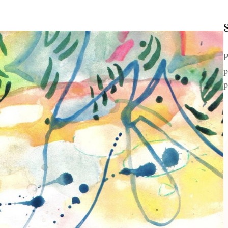
P
p
p