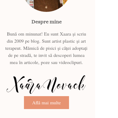
Despre mine
Bună om minunat! Eu sunt Xaara și scriu
din 2009 pe blog. Sunt artist plastic și art
terapeut. Mămică de pisici și căței adoptați
de pe stradă, te invit să descoperi lumea
mea în articole, poze sau videoclipuri.
Află mai multe