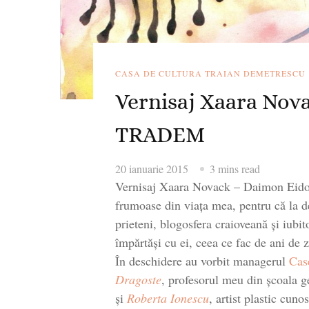
CASA DE CULTURA TRAIAN DEMETRESCU
Vernisaj Xaara Nov
TRADEM
20 ianuarie 2015
3 mins read
Vernisaj Xaara Novack – Daimon Eido
frumoase din viața mea, pentru că la de
prieteni, blogosfera craioveană și iubi
împărtăși cu ei, ceea ce fac de ani de z
În deschidere au vorbit managerul
Cas
Dragoste
, profesorul meu din școala g
și
Roberta Ionescu
, artist plastic cun