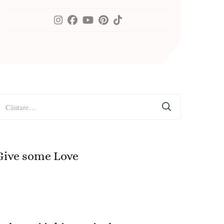
aută
upă:
Give some Love