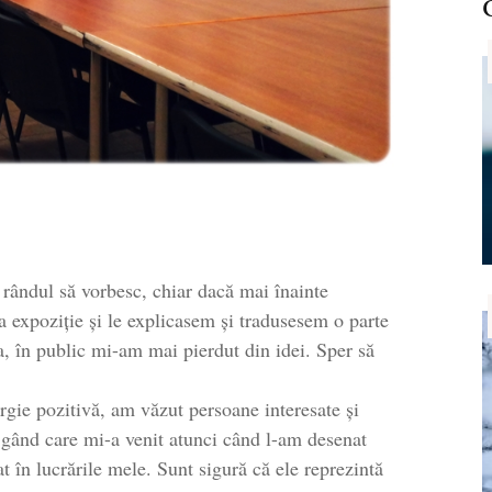
rândul să vorbesc, chiar dacă mai înainte
a expoziție și le explicasem și tradusesem o parte
a, în public mi-am mai pierdut din idei. Sper să
gie pozitivă, am văzut persoane interesate și
e gând care mi-a venit atunci când l-am desenat
at în lucrările mele. Sunt sigură că ele reprezintă