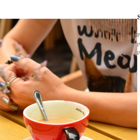
P
p
p