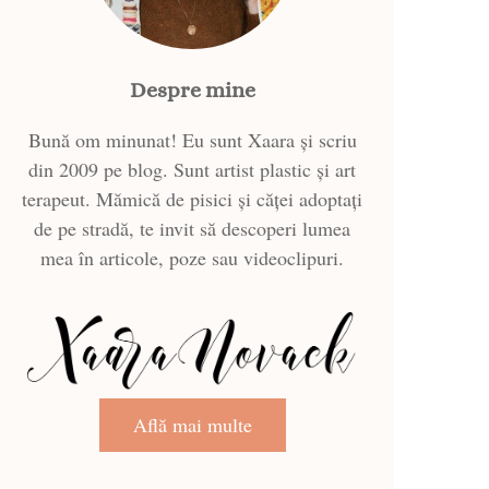
Despre mine
Bună om minunat! Eu sunt Xaara și scriu
din 2009 pe blog. Sunt artist plastic și art
terapeut. Mămică de pisici și căței adoptați
de pe stradă, te invit să descoperi lumea
mea în articole, poze sau videoclipuri.
Află mai multe