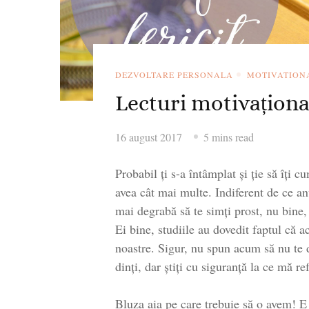
DEZVOLTARE PERSONALA
MOTIVATION
Lecturi motivaționale
16 august 2017
5 mins read
Probabil ți s-a întâmplat și ție să îți 
avea cât mai multe. Indiferent de ce an
mai degrabă să te simți prost, nu bine, 
Ei bine, studiile au dovedit faptul că a
noastre. Sigur, nu spun acum să nu te d
dinți, dar știți cu siguranță la ce mă ref
Bluza aia pe care trebuie să o avem! E 