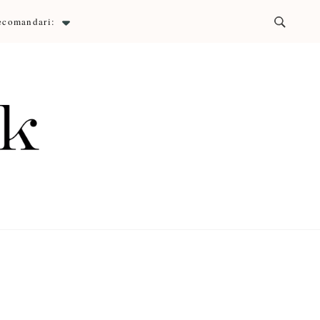
ecomandari:
ck