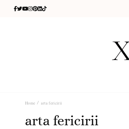
X
blog de be
Home
arta fericirii
arta fericirii