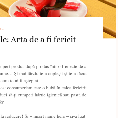
AL
: Arta de a fi fericit
cumperi produs după produs într-o frenezie de a
ume… Și mai târziu te-a copleșit și te-a făcut
cum te-ai fi așteptat.
cest consumerism este o bubă în calea fericirii
uci să-ți cumperi hârtie igienică sau pastă de
er.
la reducere! Și – insert name here – și-a luat