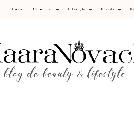
Home
About me:
Lifestyle
Brands
R
aara Nova
auty & lifestyle