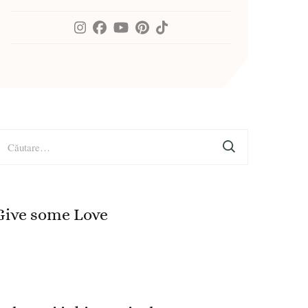
aută
upă:
Give some Love