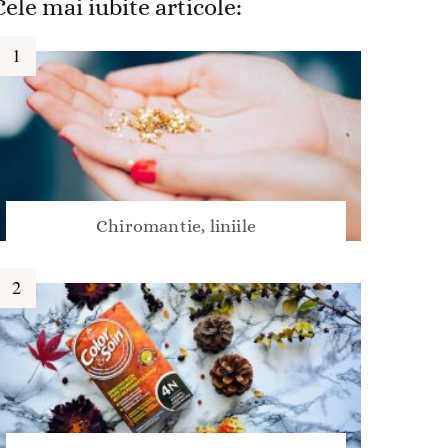
Cele mai iubite articole:
Chiromantie, liniile