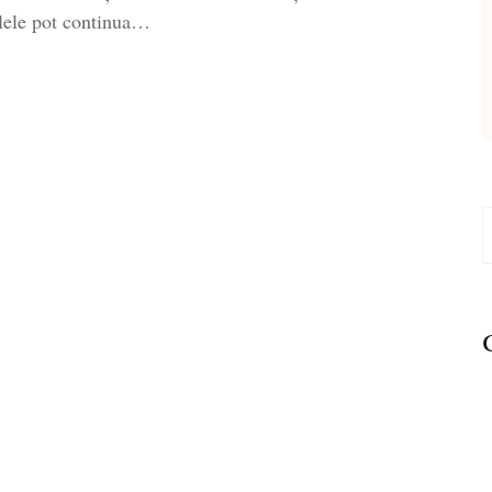
plele pot continua…
C
d