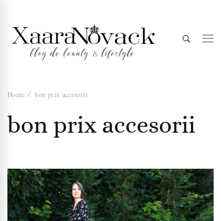
Xaara
blog de beauty & lifestyle
Home
bon prix accesorii
Novack
bon prix accesorii