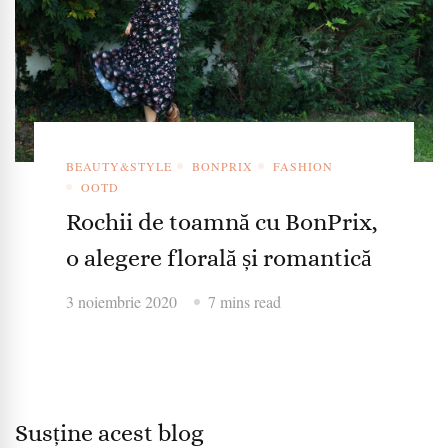
BEAUTY&STYLE
BONPRIX
FASHION
OOTD
Rochii de toamnă cu BonPrix,
o alegere florală și romantică
3 noiembrie 2020
7 mins read
Susține acest blog