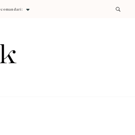
ecomandari:
ck