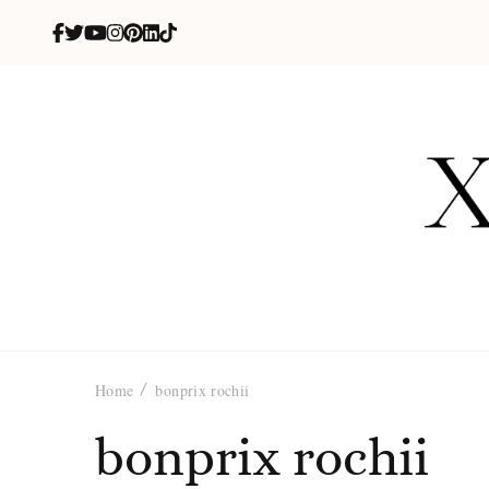
X
blog de be
Home
bonprix rochii
bonprix rochii