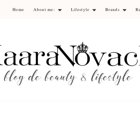
Home
About me:
Lifestyle
Brands
R
aara Nova
auty & lifestyle