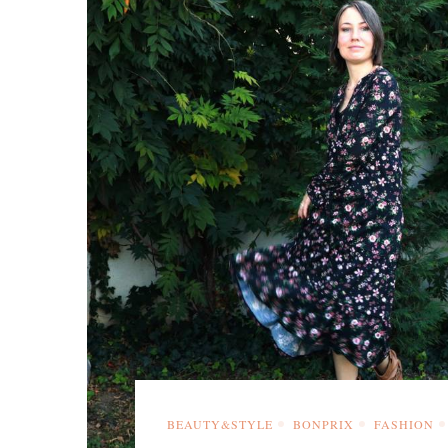
BEAUTY&STYLE
BONPRIX
FASHION