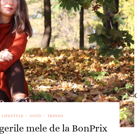
C
d
LIFESTYLE
OOTD
TRENDS
gerile mele de la BonPrix