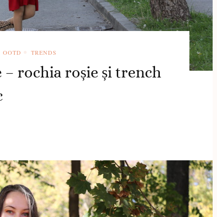
OOTD
TRENDS
– rochia roșie și trench
c