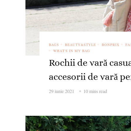
BAGS
BEAUTY&STYLE
BONPRIX
FA
WHAT'S IN MY BAG
Rochii de vară casu
accesorii de vară pe
29 iunie 2021
10 mins read