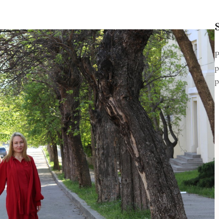
P
p
p