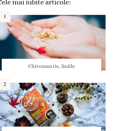
Cele mai iubite articole:
Chiromantie, liniile