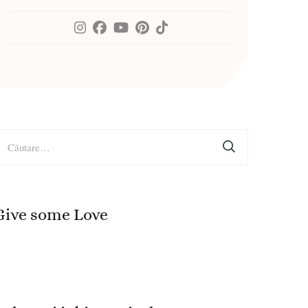
aută
upă:
Give some Love