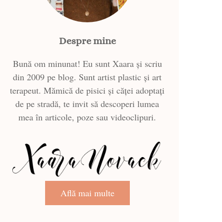
Despre mine
Bună om minunat! Eu sunt Xaara și scriu
din 2009 pe blog. Sunt artist plastic și art
terapeut. Mămică de pisici și căței adoptați
de pe stradă, te invit să descoperi lumea
mea în articole, poze sau videoclipuri.
Află mai multe