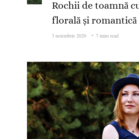
Rochii de toamnă cu
florală și romantică
3 noiembrie 2020
7 mins read