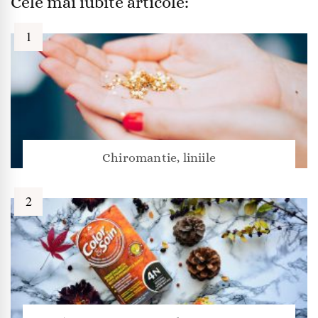
Cele mai iubite articole:
Chiromantie, liniile