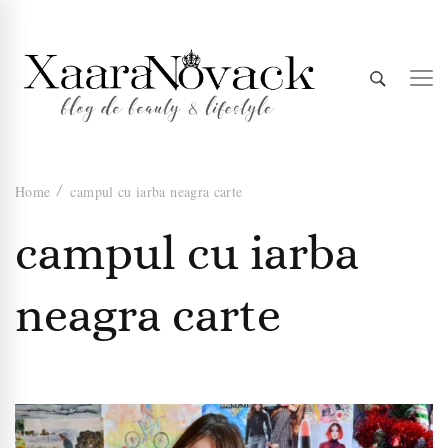
Xaara
blog de beauty & lifestyle
Home
campul cu iarba neagra carte
Novack
campul cu iarba
neagra carte