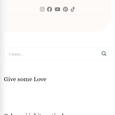
Caută
după:
Give some Love