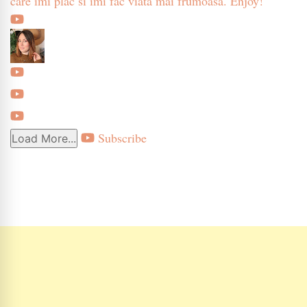
care imi plac si imi fac viata mai frumoasa. Enjoy!
Subscribe
Load More...