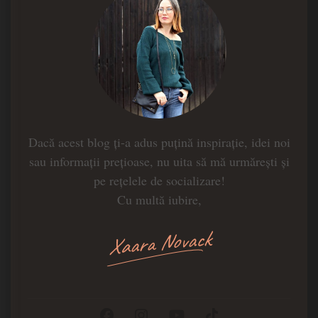
Dacă acest blog ți-a adus puțină inspirație, idei noi
sau informații prețioase, nu uita să mă urmărești și
pe rețelele de socializare!
Cu multă iubire,
Xaara Novack