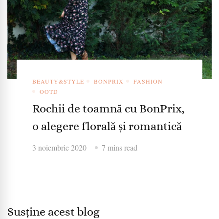
BEAUTY&STYLE
BONPRIX
FASHION
OOTD
Rochii de toamnă cu BonPrix,
o alegere florală și romantică
3 noiembrie 2020
7 mins read
Susține acest blog