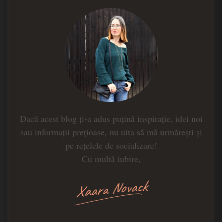
Dacă acest blog ți-a adus puțină inspirație, idei noi
sau informații prețioase, nu uita să mă urmărești și
pe rețelele de socializare!
Cu multă iubire,
Xaara Novack