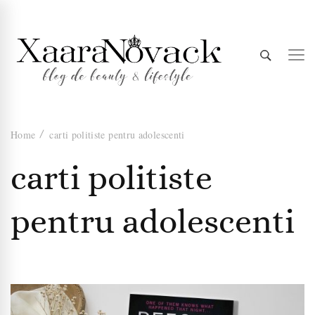
Xaara
blog de beauty & lifestyle
Home
carti politiste pentru adolescenti
Novack
carti politiste
pentru adolescenti