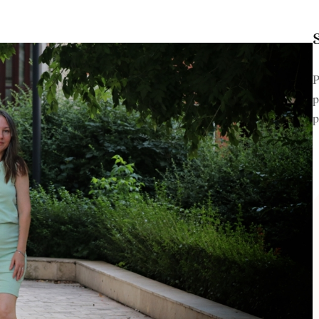
P
p
p