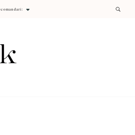
ecomandari:
ck