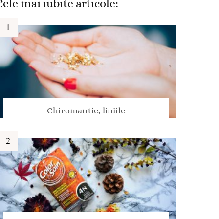
Cele mai iubite articole:
Chiromantie, liniile