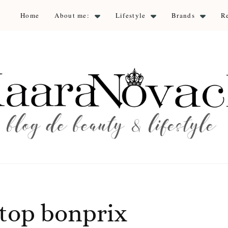
Home
About me:
Lifestyle
Brands
R
aara Nova
auty & lifestyle
 top bonprix