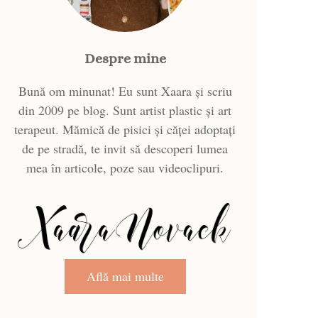
Despre mine
Bună om minunat! Eu sunt Xaara și scriu
din 2009 pe blog. Sunt artist plastic și art
terapeut. Mămică de pisici și căței adoptați
de pe stradă, te invit să descoperi lumea
mea în articole, poze sau videoclipuri.
Află mai multe