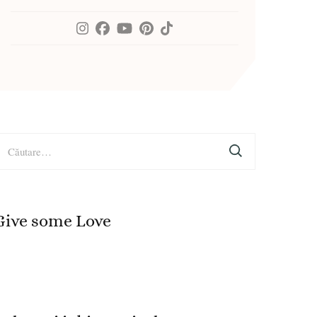
aută
upă:
Give some Love