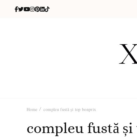
X
blog de be
Home
compleu fustă și top bonprix
compleu fustă și