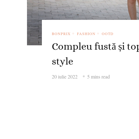
BONPRIX
FASHION
OOTD
Compleu fustă și to
style
20 iulie 2022
5 mins read