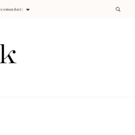
ecomandari:
ck