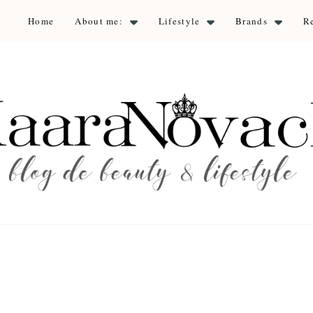
Home
About me:
Lifestyle
Brands
R
aara Nova
auty & lifestyle