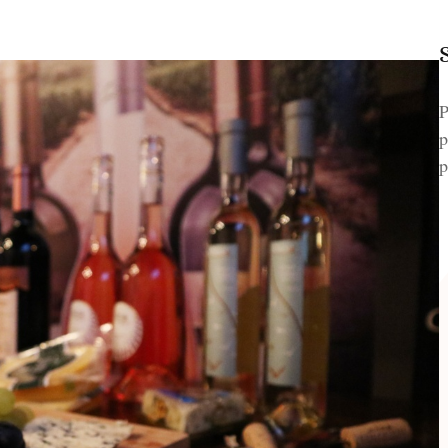
P
p
p