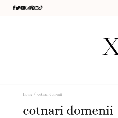
X
blog de be
Home
cotnari domenii
cotnari domenii