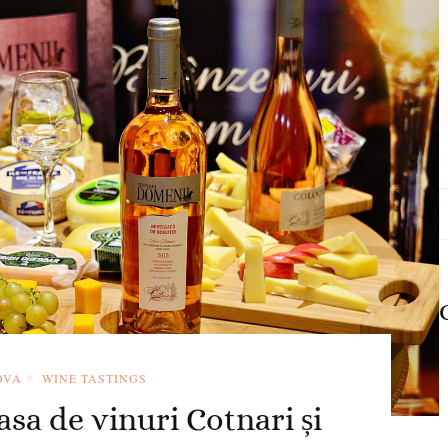
C
d
OVA
WINE TASTINGS
sa de vinuri Cotnari și