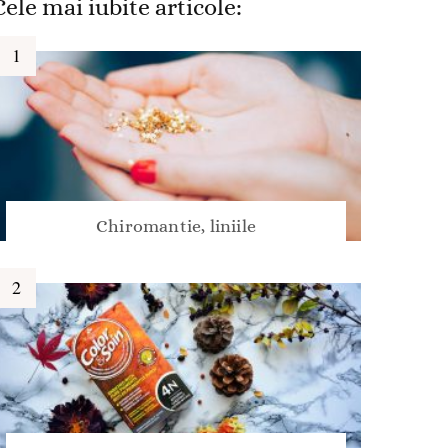
Cele mai iubite articole:
Chiromantie, liniile