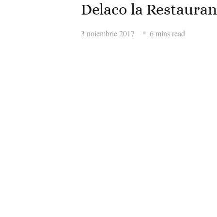
Delaco la Restauran
3 noiembrie 2017
6 mins read