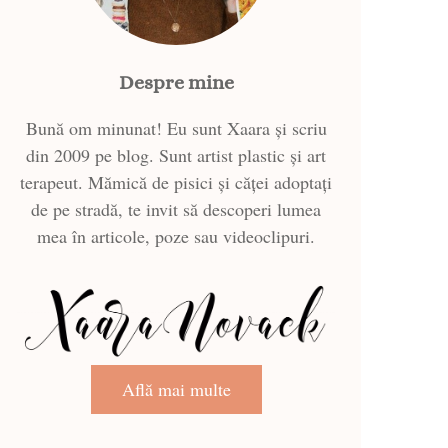
Despre mine
Bună om minunat! Eu sunt Xaara și scriu
din 2009 pe blog. Sunt artist plastic și art
terapeut. Mămică de pisici și căței adoptați
de pe stradă, te invit să descoperi lumea
mea în articole, poze sau videoclipuri.
Află mai multe