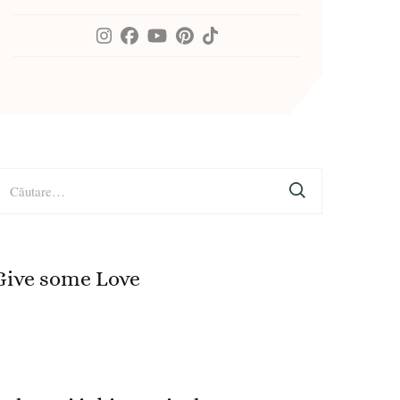
aută
upă:
Give some Love