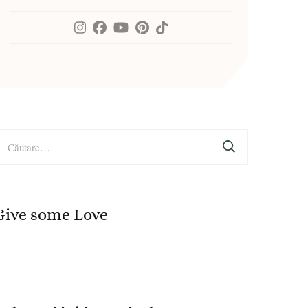
aută
upă:
Give some Love