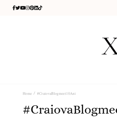
X
blog de be
Home
#CraiovaBlogmeet10Ani
#CraiovaBlogme