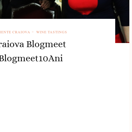
MENTE CRAIOVA
WINE TASTINGS
Craiova Blogmeet
aBlogmeet10Ani