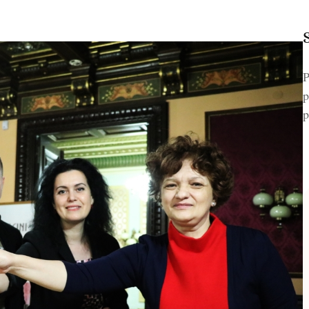
P
p
p