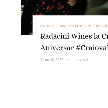
CRAIOVA
DEGUSTARE DE VIN
EVENI
Rădăcini Wines la 
Aniversar #Craiov
31 martie 2022
4 mins read