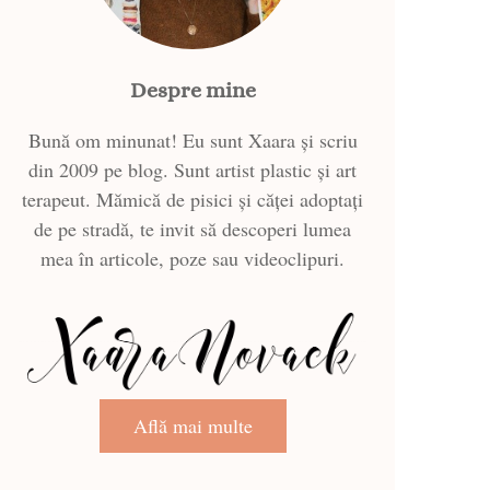
Despre mine
Bună om minunat! Eu sunt Xaara și scriu
din 2009 pe blog. Sunt artist plastic și art
terapeut. Mămică de pisici și căței adoptați
de pe stradă, te invit să descoperi lumea
mea în articole, poze sau videoclipuri.
Află mai multe