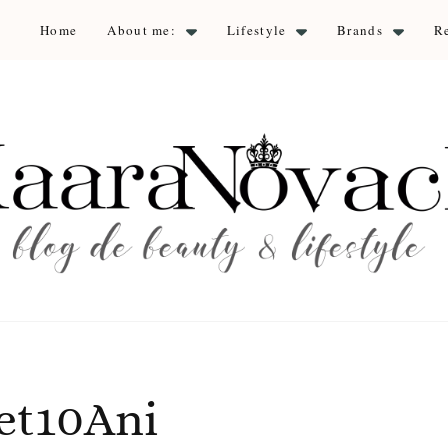
Home
About me:
Lifestyle
Brands
R
aara Nova
auty & lifestyle
et10Ani