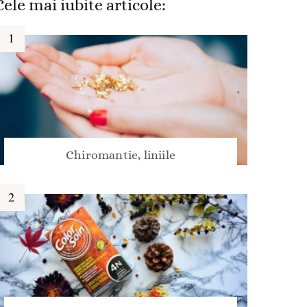
Cele mai iubite articole:
Chiromantie, liniile