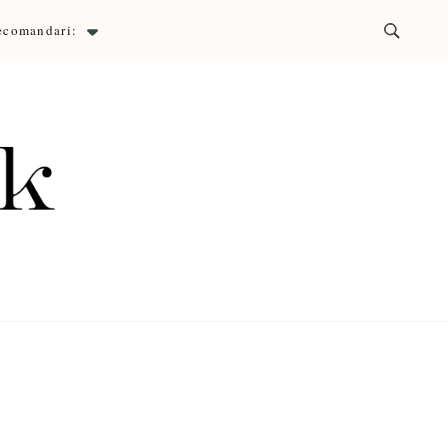
ecomandari:
ck