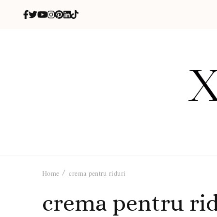
X
blog de be
Home
crema pentru riduri
crema pentru ri