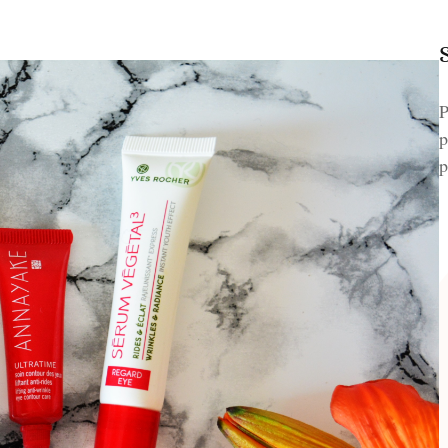
P
p
p