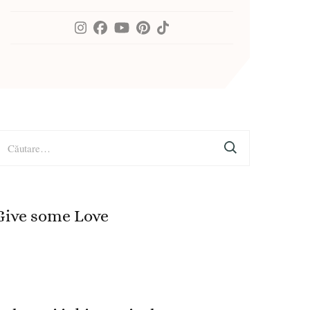
aută
upă:
Give some Love