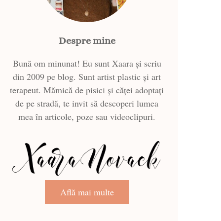
Despre mine
Bună om minunat! Eu sunt Xaara și scriu
din 2009 pe blog. Sunt artist plastic și art
terapeut. Mămică de pisici și căței adoptați
de pe stradă, te invit să descoperi lumea
mea în articole, poze sau videoclipuri.
Află mai multe