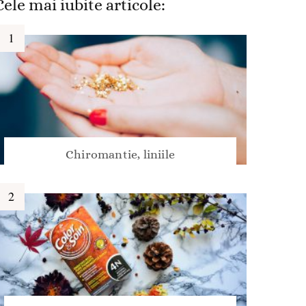
Cele mai iubite articole:
Chiromantie, liniile