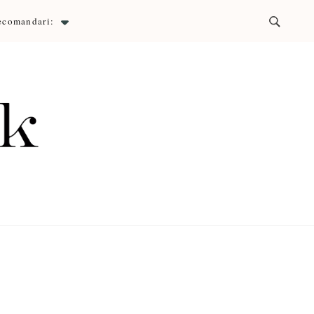
ecomandari:
ck