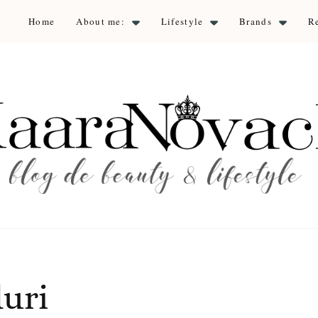
Home
About me:
Lifestyle
Brands
R
aara Nova
auty & lifestyle
duri