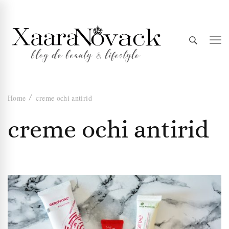
Xaara
blog de beauty & lifestyle
Home
creme ochi antirid
Novack
creme ochi antirid