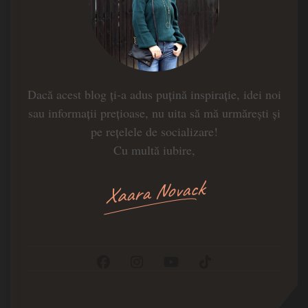
Dacă acest blog ți-a adus puțină inspirație, idei noi
sau informații prețioase, nu uita să mă urmărești și
pe rețelele de socializare!
Cu multă iubire,
Xaara Novack