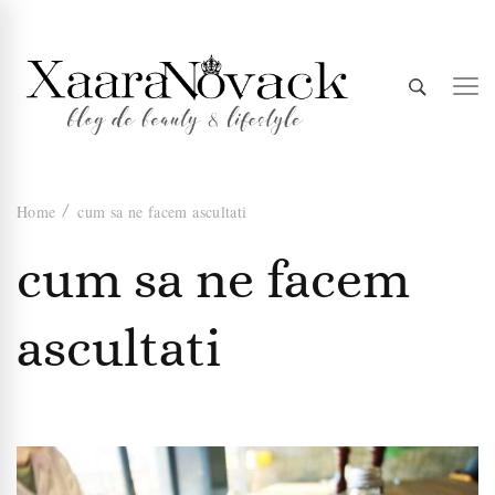
Xaara
blog de beauty & lifestyle
Home
cum sa ne facem ascultati
Novack
cum sa ne facem
ascultati