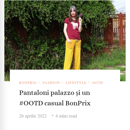
BONPRIX
FASHION
LIFESTYLE
OOTD
Pantaloni palazzo și un
#OOTD casual BonPrix
26 aprilie 2022
6 mins read