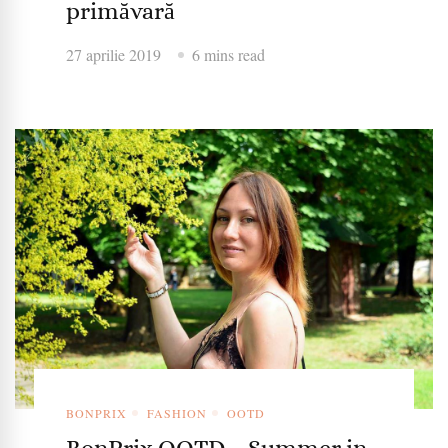
primăvară
27 aprilie 2019
6 mins read
BONPRIX
FASHION
OOTD
BonPrix OOTD – Summer in