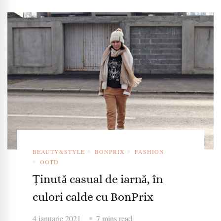
BEAUTY&STYLE
BONPRIX
FASHION
OOTD
Ținută casual de iarnă, în
culori calde cu BonPrix
4 ianuarie 2021
7 mins read