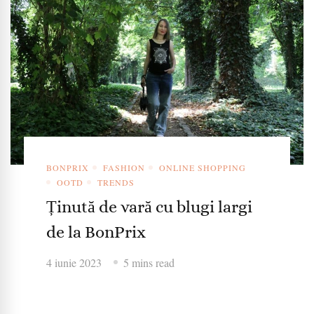
BONPRIX
FASHION
ONLINE SHOPPING
OOTD
TRENDS
Ținută de vară cu blugi largi
de la BonPrix
4 iunie 2023
5 mins read