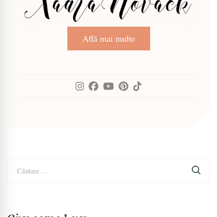
Află mai multe
Caută
după: