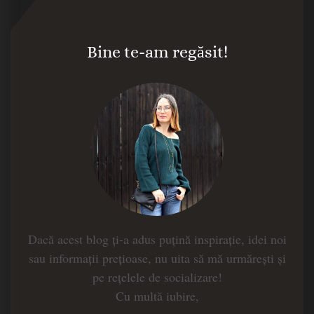
Bine te-am regăsit!
Dacă acest blog ți-a adus puțină inspirație, idei noi
sau informații prețioase, nu uita să mă urmărești și
pe rețelele de socializare!
Cu multă iubire,