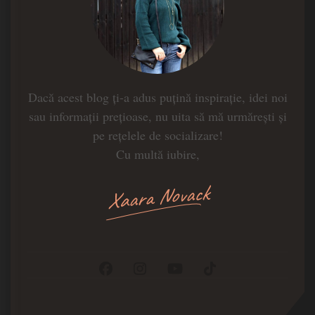
Dacă acest blog ți-a adus puțină inspirație, idei noi
sau informații prețioase, nu uita să mă urmărești și
pe rețelele de socializare!
Cu multă iubire,
Xaara Novack