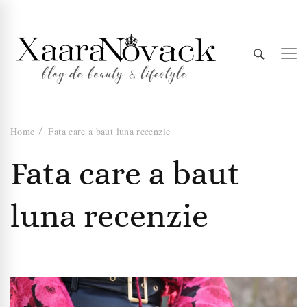
Xaara
blog de beauty & lifestyle
Home
Fata care a baut luna recenzie
Novack
Fata care a baut
luna recenzie