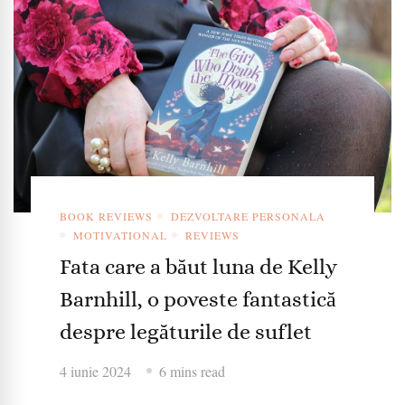
BOOK REVIEWS
DEZVOLTARE PERSONALA
MOTIVATIONAL
REVIEWS
Fata care a băut luna de Kelly
Barnhill, o poveste fantastică
despre legăturile de suflet
4 iunie 2024
6 mins read