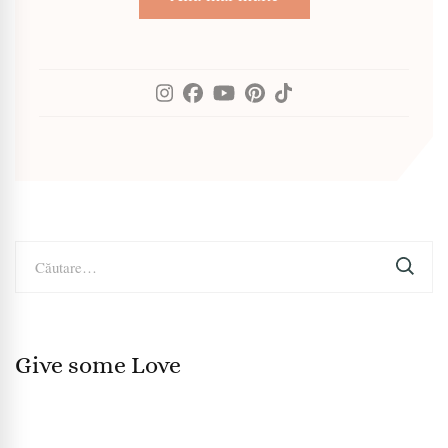
Caută
după:
Give some Love