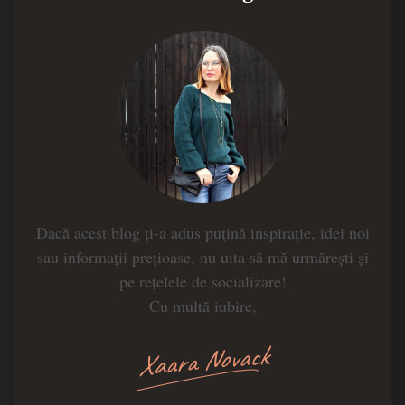
Dacă acest blog ți-a adus puțină inspirație, idei noi
sau informații prețioase, nu uita să mă urmărești și
pe rețelele de socializare!
Cu multă iubire,
Xaara Novack