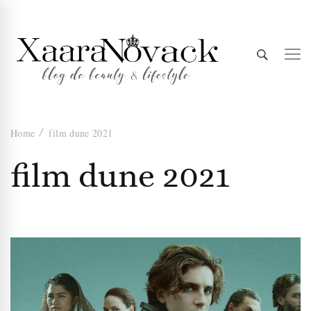
Xaara
blog de beauty & lifestyle
Home
film dune 2021
Novack
film dune 2021