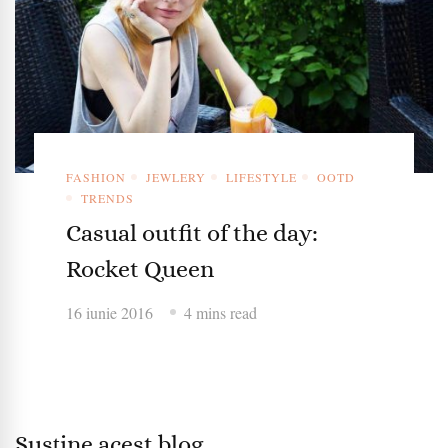
FASHION
JEWLERY
LIFESTYLE
OOTD
TRENDS
Casual outfit of the day:
Rocket Queen
16 iunie 2016
4 mins read
Susține acest blog