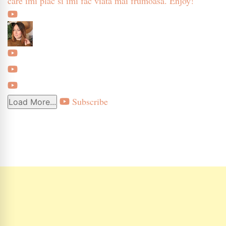
care imi plac si imi fac viata mai frumoasa. Enjoy!
Subscribe
Load More...