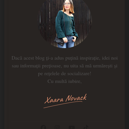
Dacă acest blog ți-a adus puțină inspirație, idei noi
sau informații prețioase, nu uita să mă urmărești și
pe rețelele de socializare!
Cu multă iubire,
Xaara Novack