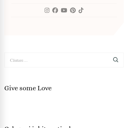
Caută
după:
Give some Love