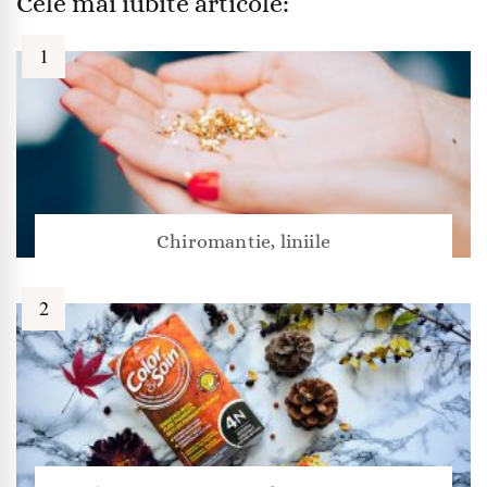
Cele mai iubite articole:
Chiromantie, liniile