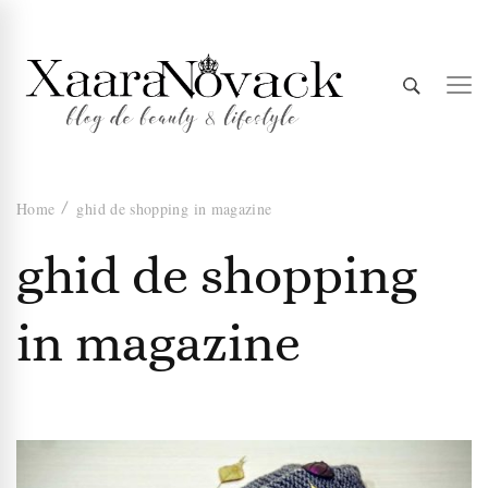
Xaara
blog de beauty & lifestyle
Home
ghid de shopping in magazine
Novack
ghid de shopping
in magazine