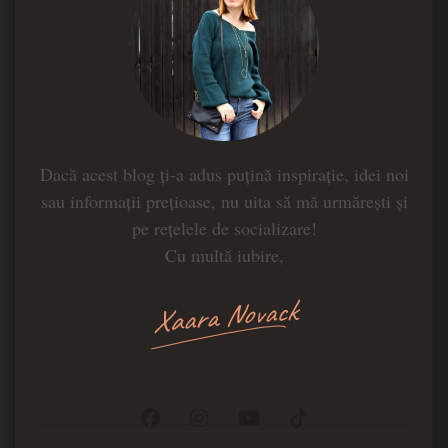
Dacă acest blog ți-a adus puțină inspirație, idei noi
sau informații prețioase, nu uita să mă urmărești și
pe rețelele de socializare!
Cu multă iubire,
Xaara Novack