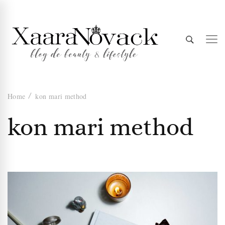
Xaara
blog de beauty & lifestyle
Home
kon mari method
Novack
kon mari method