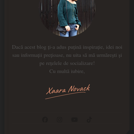
Dacă acest blog ți-a adus puțină inspirație, idei noi
sau informații prețioase, nu uita să mă urmărești și
pe rețelele de socializare!
Cu multă iubire,
Xaara Novack