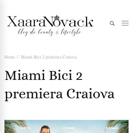
Xaara
blog de beauty & lifestyle
Home
Miami Bici 2 premiera Craiova
Novack
Miami Bici 2
premiera Craiova